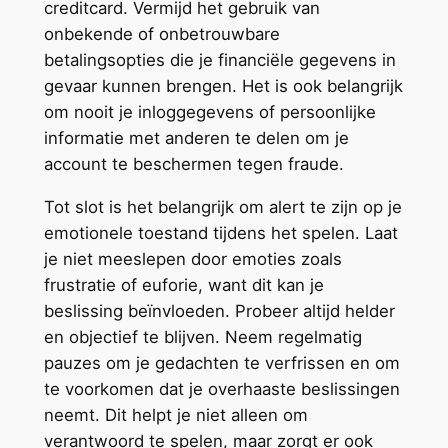
creditcard. Vermijd het gebruik van
onbekende of onbetrouwbare
betalingsopties die je financiële gegevens in
gevaar kunnen brengen. Het is ook belangrijk
om nooit je inloggegevens of persoonlijke
informatie met anderen te delen om je
account te beschermen tegen fraude.
Tot slot is het belangrijk om alert te zijn op je
emotionele toestand tijdens het spelen. Laat
je niet meeslepen door emoties zoals
frustratie of euforie, want dit kan je
beslissing beïnvloeden. Probeer altijd helder
en objectief te blijven. Neem regelmatig
pauzes om je gedachten te verfrissen en om
te voorkomen dat je overhaaste beslissingen
neemt. Dit helpt je niet alleen om
verantwoord te spelen, maar zorgt er ook