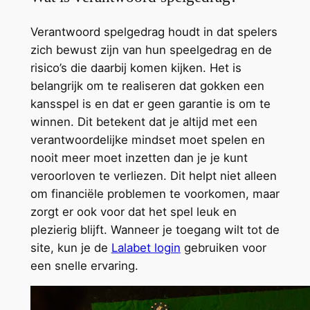
Verantwoord spelgedrag houdt in dat spelers
zich bewust zijn van hun speelgedrag en de
risico’s die daarbij komen kijken. Het is
belangrijk om te realiseren dat gokken een
kansspel is en dat er geen garantie is om te
winnen. Dit betekent dat je altijd met een
verantwoordelijke mindset moet spelen en
nooit meer moet inzetten dan je je kunt
veroorloven te verliezen. Dit helpt niet alleen
om financiële problemen te voorkomen, maar
zorgt er ook voor dat het spel leuk en
plezierig blijft. Wanneer je toegang wilt tot de
site, kun je de
Lalabet login
gebruiken voor
een snelle ervaring.