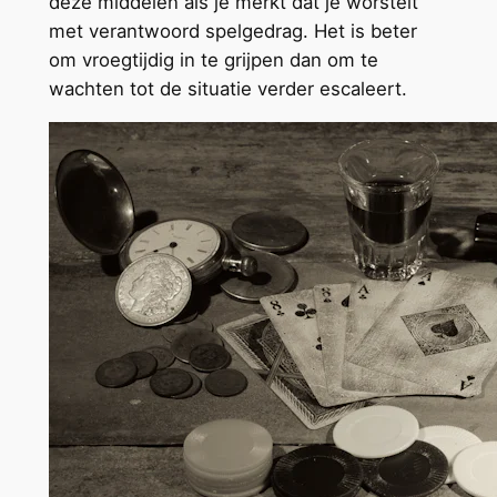
deze middelen als je merkt dat je worstelt
met verantwoord spelgedrag. Het is beter
om vroegtijdig in te grijpen dan om te
wachten tot de situatie verder escaleert.