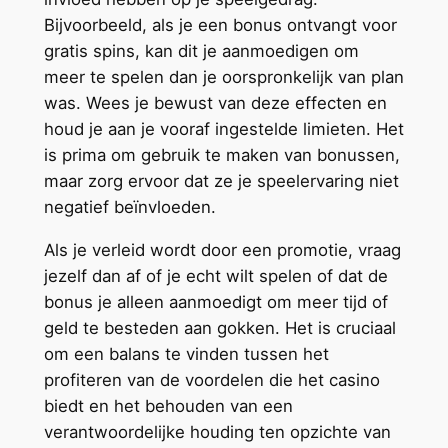
Bijvoorbeeld, als je een bonus ontvangt voor
gratis spins, kan dit je aanmoedigen om
meer te spelen dan je oorspronkelijk van plan
was. Wees je bewust van deze effecten en
houd je aan je vooraf ingestelde limieten. Het
is prima om gebruik te maken van bonussen,
maar zorg ervoor dat ze je speelervaring niet
negatief beïnvloeden.
Als je verleid wordt door een promotie, vraag
jezelf dan af of je echt wilt spelen of dat de
bonus je alleen aanmoedigt om meer tijd of
geld te besteden aan gokken. Het is cruciaal
om een balans te vinden tussen het
profiteren van de voordelen die het casino
biedt en het behouden van een
verantwoordelijke houding ten opzichte van