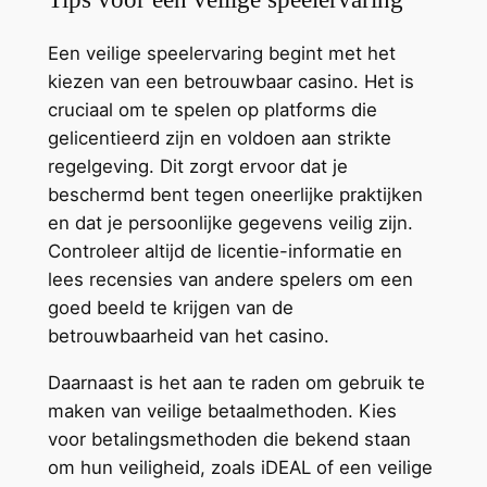
Een veilige speelervaring begint met het
kiezen van een betrouwbaar casino. Het is
cruciaal om te spelen op platforms die
gelicentieerd zijn en voldoen aan strikte
regelgeving. Dit zorgt ervoor dat je
beschermd bent tegen oneerlijke praktijken
en dat je persoonlijke gegevens veilig zijn.
Controleer altijd de licentie-informatie en
lees recensies van andere spelers om een
goed beeld te krijgen van de
betrouwbaarheid van het casino.
Daarnaast is het aan te raden om gebruik te
maken van veilige betaalmethoden. Kies
voor betalingsmethoden die bekend staan
om hun veiligheid, zoals iDEAL of een veilige