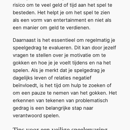
risico om te veel geld of tijd aan het spel te
besteden. Het helpt je om het spel te zien
als een vorm van entertainment en niet als
een manier om geld te verdienen.
Daarnaast is het essentieel om regelmatig je
speelgedrag te evalueren. Dit kan door jezelf
vragen te stellen over je motivatie om te
gokken en hoe je je voelt tijdens en na het
spelen. Als je merkt dat je spelgedrag je
dagelijks leven of relaties negatief
beïnvloedt, is het tijd om hulp te zoeken of
om een pauze te nemen van het gokken. Het
erkennen van tekenen van problematisch
gedrag is een belangrijke stap naar
verantwoord spelen.
Tips voor een veilige speelervaring