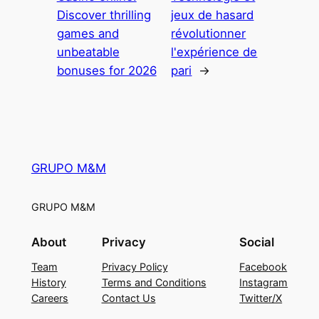
Discover thrilling
jeux de hasard
games and
révolutionner
unbeatable
l'expérience de
bonuses for 2026
pari
→
GRUPO M&M
GRUPO M&M
About
Privacy
Social
Team
Privacy Policy
Facebook
History
Terms and Conditions
Instagram
Careers
Contact Us
Twitter/X