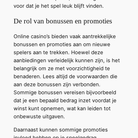
voor dat je het spel leuk blijft vinden.
De rol van bonussen en promoties
Online casino’s bieden vaak aantrekkelijke
bonussen en promoties aan om nieuwe
spelers aan te trekken. Hoewel deze
aanbiedingen verleidelijk kunnen zijn, is het
belangrijk om ze met voorzichtigheid te
benaderen. Lees altijd de voorwaarden die
aan deze bonussen zijn verbonden.
Sommige bonussen vereisen bijvoorbeeld
dat je een bepaald bedrag inzet voordat je
winst kunt opnemen, wat kan leiden tot
onbewuste uitgaven.
Daarnaast kunnen sommige promoties
invloed hebben op je speelgedrag.