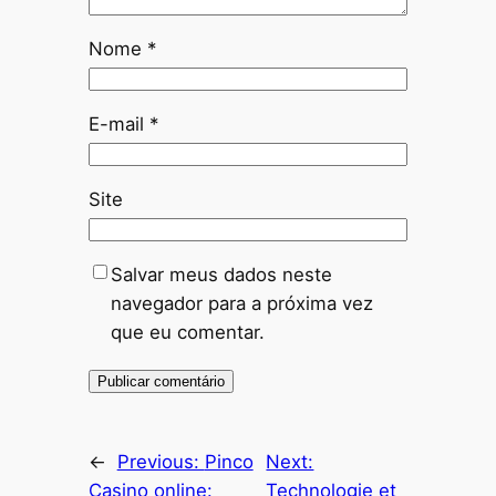
Nome
*
E-mail
*
Site
Salvar meus dados neste
navegador para a próxima vez
que eu comentar.
←
Previous:
Pinco
Next:
Casino online:
Technologie et