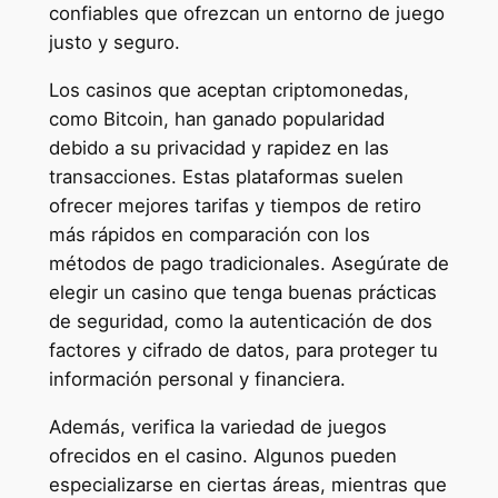
confiables que ofrezcan un entorno de juego
justo y seguro.
Los casinos que aceptan criptomonedas,
como Bitcoin, han ganado popularidad
debido a su privacidad y rapidez en las
transacciones. Estas plataformas suelen
ofrecer mejores tarifas y tiempos de retiro
más rápidos en comparación con los
métodos de pago tradicionales. Asegúrate de
elegir un casino que tenga buenas prácticas
de seguridad, como la autenticación de dos
factores y cifrado de datos, para proteger tu
información personal y financiera.
Además, verifica la variedad de juegos
ofrecidos en el casino. Algunos pueden
especializarse en ciertas áreas, mientras que