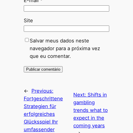
E-mail
*
Site
Salvar meus dados neste
navegador para a próxima vez
que eu comentar.
←
Previous:
Next:
Shifts in
Fortgeschrittene
gambling
Strategien für
trends what to
erfolgreiches
expect in the
Glücksspiel Ihr
coming years
umfassender