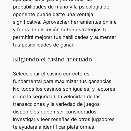
probabilidades de mano y la psicología del
oponente puede darte una ventaja
significativa. Aprovechar herramientas online
y foros de discusión sobre estrategias te
permitirá mejorar tus habilidades y aumentar
tus posibilidades de ganar.
Eligiendo el casino adecuado
Seleccionar el casino correcto es
fundamental para maximizar tus ganancias.
No todos los casinos son iguales, y factores
como la seguridad, la velocidad de las
transacciones y la variedad de juegos
disponibles deben ser considerados.
Investigar y leer reseñas de otros jugadores
te ayudará a identificar plataformas