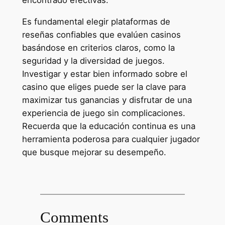
encontrado efectivas.
Es fundamental elegir plataformas de
reseñas confiables que evalúen casinos
basándose en criterios claros, como la
seguridad y la diversidad de juegos.
Investigar y estar bien informado sobre el
casino que eliges puede ser la clave para
maximizar tus ganancias y disfrutar de una
experiencia de juego sin complicaciones.
Recuerda que la educación continua es una
herramienta poderosa para cualquier jugador
que busque mejorar su desempeño.
Comments