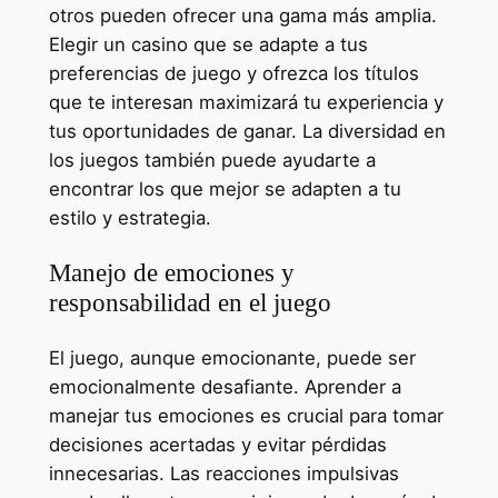
otros pueden ofrecer una gama más amplia.
Elegir un casino que se adapte a tus
preferencias de juego y ofrezca los títulos
que te interesan maximizará tu experiencia y
tus oportunidades de ganar. La diversidad en
los juegos también puede ayudarte a
encontrar los que mejor se adapten a tu
estilo y estrategia.
Manejo de emociones y
responsabilidad en el juego
El juego, aunque emocionante, puede ser
emocionalmente desafiante. Aprender a
manejar tus emociones es crucial para tomar
decisiones acertadas y evitar pérdidas
innecesarias. Las reacciones impulsivas