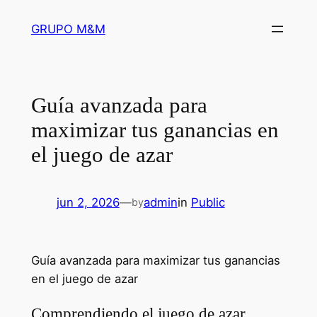
Pular
GRUPO M&M
para
o
conteúdo
Guía avanzada para
maximizar tus ganancias en
el juego de azar
jun 2, 2026
—
admin
in
Public
by
Guía avanzada para maximizar tus ganancias
en el juego de azar
Comprendiendo el juego de azar