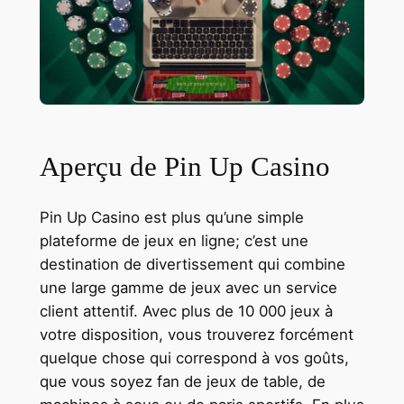
Aperçu de Pin Up Casino
Pin Up Casino est plus qu’une simple
plateforme de jeux en ligne; c’est une
destination de divertissement qui combine
une large gamme de jeux avec un service
client attentif. Avec plus de 10 000 jeux à
votre disposition, vous trouverez forcément
quelque chose qui correspond à vos goûts,
que vous soyez fan de jeux de table, de