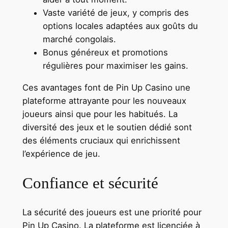
Vaste variété de jeux, y compris des
options locales adaptées aux goûts du
marché congolais.
Bonus généreux et promotions
régulières pour maximiser les gains.
Ces avantages font de Pin Up Casino une
plateforme attrayante pour les nouveaux
joueurs ainsi que pour les habitués. La
diversité des jeux et le soutien dédié sont
des éléments cruciaux qui enrichissent
l’expérience de jeu.
Confiance et sécurité
La sécurité des joueurs est une priorité pour
Pin Up Casino. La plateforme est licenciée à