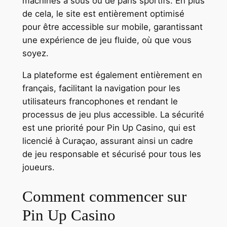
machines à sous ou de paris sportifs. En plus
de cela, le site est entièrement optimisé
pour être accessible sur mobile, garantissant
une expérience de jeu fluide, où que vous
soyez.
La plateforme est également entièrement en
français, facilitant la navigation pour les
utilisateurs francophones et rendant le
processus de jeu plus accessible. La sécurité
est une priorité pour Pin Up Casino, qui est
licencié à Curaçao, assurant ainsi un cadre
de jeu responsable et sécurisé pour tous les
joueurs.
Comment commencer sur
Pin Up Casino