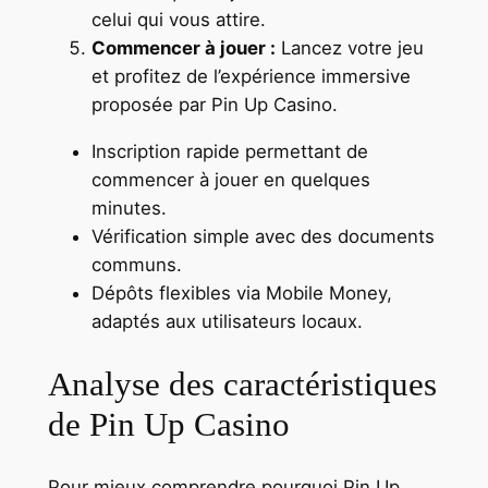
celui qui vous attire.
Commencer à jouer :
Lancez votre jeu
et profitez de l’expérience immersive
proposée par Pin Up Casino.
Inscription rapide permettant de
commencer à jouer en quelques
minutes.
Vérification simple avec des documents
communs.
Dépôts flexibles via Mobile Money,
adaptés aux utilisateurs locaux.
Analyse des caractéristiques
de Pin Up Casino
Pour mieux comprendre pourquoi Pin Up