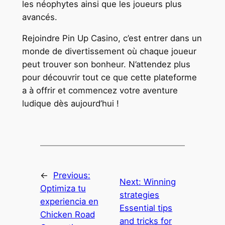
les néophytes ainsi que les joueurs plus
avancés.
Rejoindre Pin Up Casino, c’est entrer dans un
monde de divertissement où chaque joueur
peut trouver son bonheur. N’attendez plus
pour découvrir tout ce que cette plateforme
a à offrir et commencez votre aventure
ludique dès aujourd’hui !
←
Previous:
Next:
Winning
Optimiza tu
strategies
experiencia en
Essential tips
Chicken Road
and tricks for