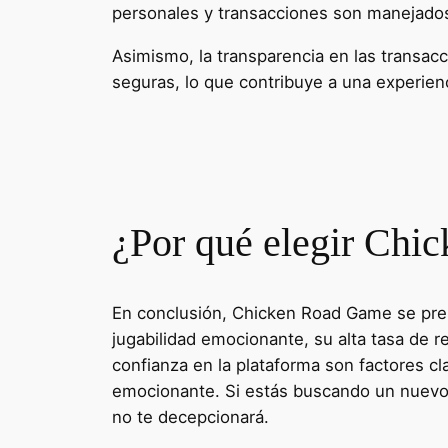
personales y transacciones son manejado
Asimismo, la transparencia en las transac
seguras, lo que contribuye a una experienc
¿Por qué elegir Ch
En conclusión, Chicken Road Game se pres
jugabilidad emocionante, su alta tasa de r
confianza en la plataforma son factores c
emocionante. Si estás buscando un nuevo
no te decepcionará.