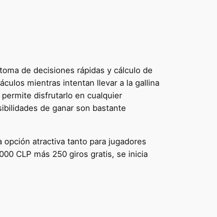
toma de decisiones rápidas y cálculo de
ulos mientras intentan llevar a la gallina
 permite disfrutarlo en cualquier
bilidades de ganar son bastante
opción atractiva tanto para jugadores
00 CLP más 250 giros gratis, se inicia