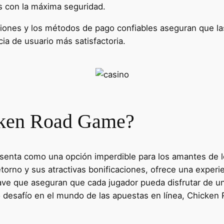
s con la máxima seguridad.
ciones y los métodos de pago confiables aseguran que la
ia de usuario más satisfactoria.
icken Road Game?
enta como una opción imperdible para los amantes de l
etorno y sus atractivas bonificaciones, ofrece una experi
lave que aseguran que cada jugador pueda disfrutar de u
 desafío en el mundo de las apuestas en línea, Chicke