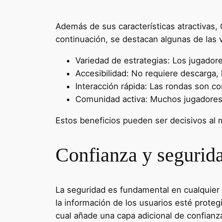
Además de sus características atractivas
continuación, se destacan algunas de las v
Variedad de estrategias: Los jugador
Accesibilidad: No requiere descarga, l
Interacción rápida: Las rondas son cor
Comunidad activa: Muchos jugadores 
Estos beneficios pueden ser decisivos al
Confianza y seguri
La seguridad es fundamental en cualquier 
la información de los usuarios esté prote
cual añade una capa adicional de confianza