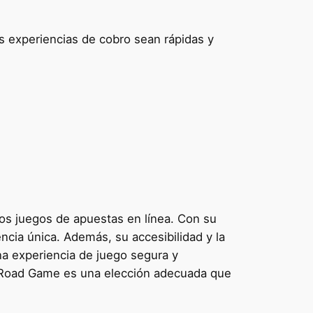
s experiencias de cobro sean rápidas y
os juegos de apuestas en línea. Con su
encia única. Además, su accesibilidad y la
na experiencia de juego segura y
n Road Game es una elección adecuada que