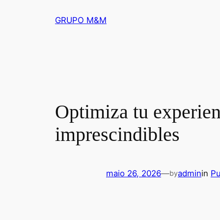
Pular
GRUPO M&M
para
o
conteúdo
Optimiza tu experie
imprescindibles
maio 26, 2026
—
admin
in
Pu
by