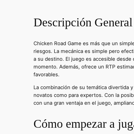
Descripción General
Chicken Road Game es más que un simple j
riesgos. La mecánica es simple pero efecti
a su destino. El juego es accesible desde 
momento. Además, ofrece un RTP estimado
favorables.
La combinación de su temática divertida y
novatos como para expertos. Con la posibi
con una gran ventaja en el juego, amplian
Cómo empezar a jug