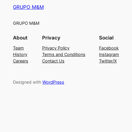
GRUPO M&M
GRUPO M&M
About
Privacy
Social
Team
Privacy Policy
Facebook
History
Terms and Conditions
Instagram
Careers
Contact Us
Twitter/X
Designed with
WordPress