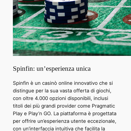
Spinfin: un’esperienza unica
Spinfin è un casinò online innovativo che si
distingue per la sua vasta offerta di giochi,
con oltre 4.000 opzioni disponibili, inclusi
titoli dei più grandi provider come Pragmatic
Play e Play’n GO. La piattaforma è progettata
per offrire un’esperienza utente eccezionale,
con un’interfaccia intuitiva che facilita la