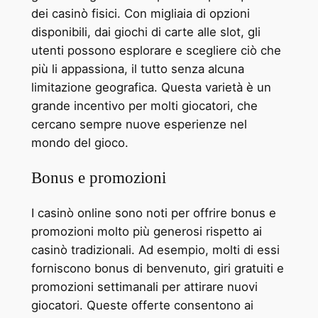
dei casinò fisici. Con migliaia di opzioni
disponibili, dai giochi di carte alle slot, gli
utenti possono esplorare e scegliere ciò che
più li appassiona, il tutto senza alcuna
limitazione geografica. Questa varietà è un
grande incentivo per molti giocatori, che
cercano sempre nuove esperienze nel
mondo del gioco.
Bonus e promozioni
I casinò online sono noti per offrire bonus e
promozioni molto più generosi rispetto ai
casinò tradizionali. Ad esempio, molti di essi
forniscono bonus di benvenuto, giri gratuiti e
promozioni settimanali per attirare nuovi
giocatori. Queste offerte consentono ai