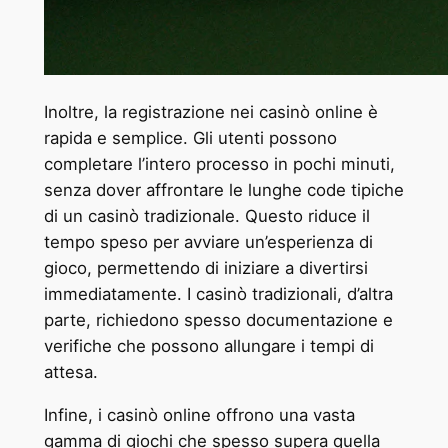
Inoltre, la registrazione nei casinò online è
rapida e semplice. Gli utenti possono
completare l’intero processo in pochi minuti,
senza dover affrontare le lunghe code tipiche
di un casinò tradizionale. Questo riduce il
tempo speso per avviare un’esperienza di
gioco, permettendo di iniziare a divertirsi
immediatamente. I casinò tradizionali, d’altra
parte, richiedono spesso documentazione e
verifiche che possono allungare i tempi di
attesa.
Infine, i casinò online offrono una vasta
gamma di giochi che spesso supera quella