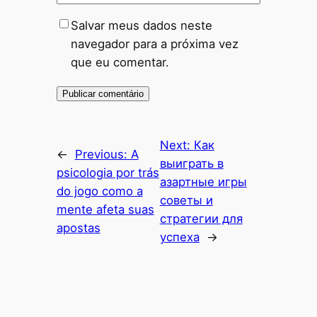
Salvar meus dados neste
navegador para a próxima vez
que eu comentar.
Next:
Как
←
Previous:
A
выиграть в
psicologia por trás
азартные игры
do jogo como a
советы и
mente afeta suas
стратегии для
apostas
успеха
→