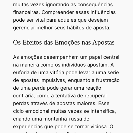
muitas vezes ignorando as consequências
financeiras. Compreender essas influências
pode ser vital para aqueles que desejam
gerenciar melhor seus hábitos de aposta.
Os Efeitos das Emoções nas Apostas
As emoções desempenham um papel central
na maneira como os indivíduos apostam. A
euforia de uma vitória pode levar a uma série
de apostas impulsivas, enquanto a frustração
de uma perda pode gerar uma reação
contrária, como a tentativa de recuperar
perdas através de apostas maiores. Esse
ciclo emocional muitas vezes se intensifica,
criando uma montanha-russa de
experiências que pode se tornar viciosa. O