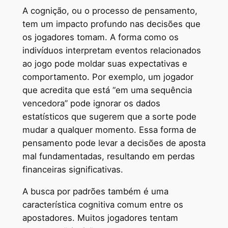
A cognição, ou o processo de pensamento,
tem um impacto profundo nas decisões que
os jogadores tomam. A forma como os
indivíduos interpretam eventos relacionados
ao jogo pode moldar suas expectativas e
comportamento. Por exemplo, um jogador
que acredita que está “em uma sequência
vencedora” pode ignorar os dados
estatísticos que sugerem que a sorte pode
mudar a qualquer momento. Essa forma de
pensamento pode levar a decisões de aposta
mal fundamentadas, resultando em perdas
financeiras significativas.
A busca por padrões também é uma
característica cognitiva comum entre os
apostadores. Muitos jogadores tentam