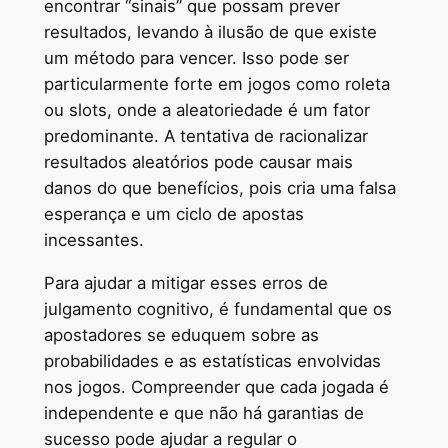
encontrar “sinais” que possam prever
resultados, levando à ilusão de que existe
um método para vencer. Isso pode ser
particularmente forte em jogos como roleta
ou slots, onde a aleatoriedade é um fator
predominante. A tentativa de racionalizar
resultados aleatórios pode causar mais
danos do que benefícios, pois cria uma falsa
esperança e um ciclo de apostas
incessantes.
Para ajudar a mitigar esses erros de
julgamento cognitivo, é fundamental que os
apostadores se eduquem sobre as
probabilidades e as estatísticas envolvidas
nos jogos. Compreender que cada jogada é
independente e que não há garantias de
sucesso pode ajudar a regular o