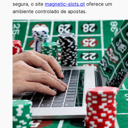
segura, o site
magnetic-slots.pt
oferece um
ambiente controlado de apostas.