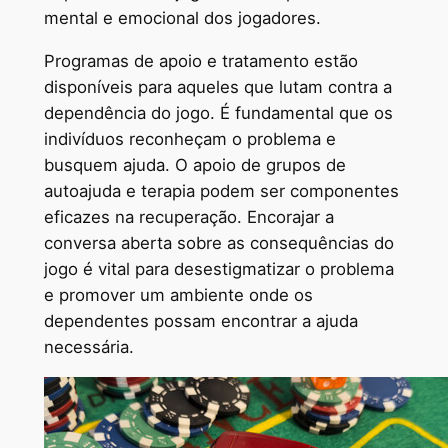
mental e emocional dos jogadores.
Programas de apoio e tratamento estão
disponíveis para aqueles que lutam contra a
dependência do jogo. É fundamental que os
indivíduos reconheçam o problema e
busquem ajuda. O apoio de grupos de
autoajuda e terapia podem ser componentes
eficazes na recuperação. Encorajar a
conversa aberta sobre as consequências do
jogo é vital para desestigmatizar o problema
e promover um ambiente onde os
dependentes possam encontrar a ajuda
necessária.