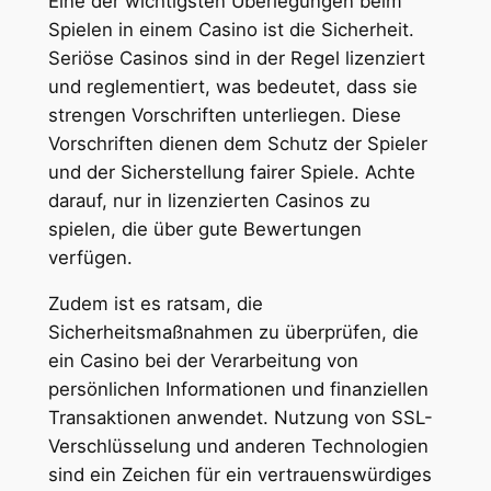
Eine der wichtigsten Überlegungen beim
Spielen in einem Casino ist die Sicherheit.
Seriöse Casinos sind in der Regel lizenziert
und reglementiert, was bedeutet, dass sie
strengen Vorschriften unterliegen. Diese
Vorschriften dienen dem Schutz der Spieler
und der Sicherstellung fairer Spiele. Achte
darauf, nur in lizenzierten Casinos zu
spielen, die über gute Bewertungen
verfügen.
Zudem ist es ratsam, die
Sicherheitsmaßnahmen zu überprüfen, die
ein Casino bei der Verarbeitung von
persönlichen Informationen und finanziellen
Transaktionen anwendet. Nutzung von SSL-
Verschlüsselung und anderen Technologien
sind ein Zeichen für ein vertrauenswürdiges