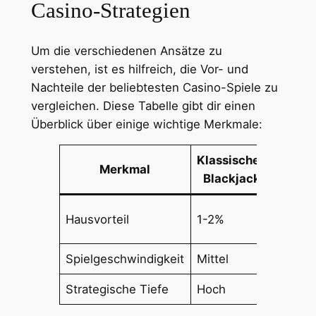
Casino-Strategien
Um die verschiedenen Ansätze zu
verstehen, ist es hilfreich, die Vor- und
Nachteile der beliebtesten Casino-Spiele zu
vergleichen. Diese Tabelle gibt dir einen
Überblick über einige wichtige Merkmale:
Klassisches
Merkmal
Roul
Blackjack
2.7%
Hausvorteil
1-2%
(europ
Spielgeschwindigkeit
Mittel
Schnel
Strategische Tiefe
Hoch
Niedri