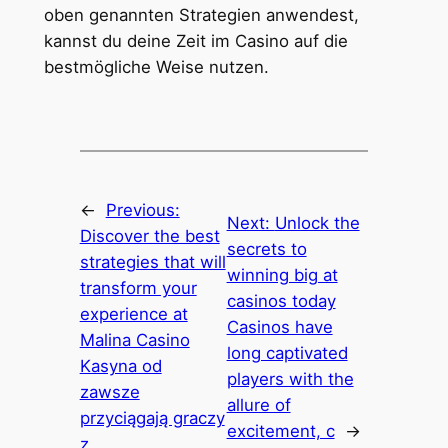
oben genannten Strategien anwendest,
kannst du deine Zeit im Casino auf die
bestmögliche Weise nutzen.
←
Previous:
Next:
Unlock the
Discover the best
secrets to
strategies that will
winning big at
transform your
casinos today
experience at
Casinos have
Malina Casino
long captivated
Kasyna od
players with the
zawsze
allure of
przyciągają graczy
excitement, c
→
z