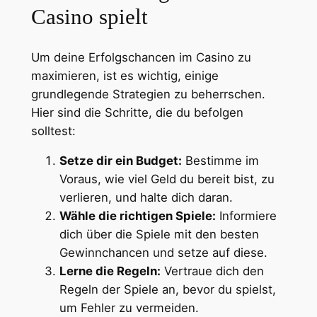
Casino spielt
Um deine Erfolgschancen im Casino zu
maximieren, ist es wichtig, einige
grundlegende Strategien zu beherrschen.
Hier sind die Schritte, die du befolgen
solltest:
Setze dir ein Budget:
Bestimme im
Voraus, wie viel Geld du bereit bist, zu
verlieren, und halte dich daran.
Wähle die richtigen Spiele:
Informiere
dich über die Spiele mit den besten
Gewinnchancen und setze auf diese.
Lerne die Regeln:
Vertraue dich den
Regeln der Spiele an, bevor du spielst,
um Fehler zu vermeiden.