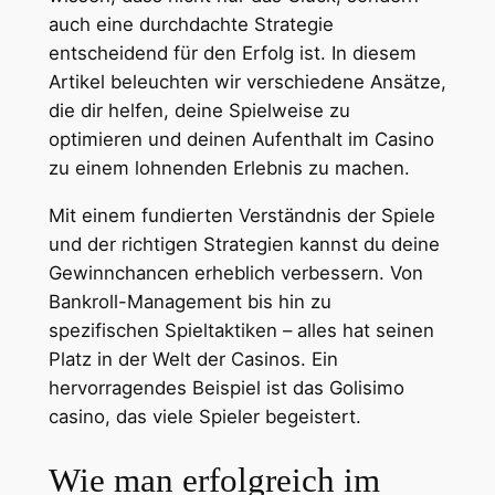
auch eine durchdachte Strategie
entscheidend für den Erfolg ist. In diesem
Artikel beleuchten wir verschiedene Ansätze,
die dir helfen, deine Spielweise zu
optimieren und deinen Aufenthalt im Casino
zu einem lohnenden Erlebnis zu machen.
Mit einem fundierten Verständnis der Spiele
und der richtigen Strategien kannst du deine
Gewinnchancen erheblich verbessern. Von
Bankroll-Management bis hin zu
spezifischen Spieltaktiken – alles hat seinen
Platz in der Welt der Casinos. Ein
hervorragendes Beispiel ist das Golisimo
casino, das viele Spieler begeistert.
Wie man erfolgreich im