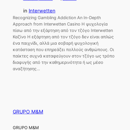
in
Interwetten
Recognizing Gambling Addiction An In-Depth
Approach from Interwetten Casino Η ψυχολογία
πίσω από την εξάρτηση από τον τζόγο Interwetten
Καζίνο Η εξάρτηση από τον τζόγο δεν είναι απλώς
ένα παιχνίδι, αλλά μια σοβαρή ψυχολογική
κατάσταση που επηρεάζει πολλούς ανθρώπους. Οι
παίκτες συχνά καταφεύγουν στον τζόγο ως τρόπο
διαφυγής από την καθημερινότητα ή ως μέσο
αναζήτησης…
GRUPO M&M
GRUPO M&M