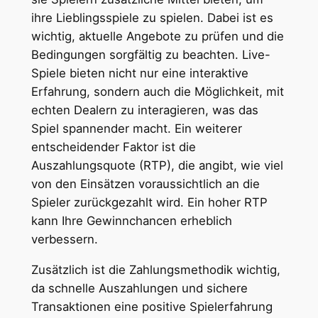
ihre Lieblingsspiele zu spielen. Dabei ist es
wichtig, aktuelle Angebote zu prüfen und die
Bedingungen sorgfältig zu beachten. Live-
Spiele bieten nicht nur eine interaktive
Erfahrung, sondern auch die Möglichkeit, mit
echten Dealern zu interagieren, was das
Spiel spannender macht. Ein weiterer
entscheidender Faktor ist die
Auszahlungsquote (RTP), die angibt, wie viel
von den Einsätzen voraussichtlich an die
Spieler zurückgezahlt wird. Ein hoher RTP
kann Ihre Gewinnchancen erheblich
verbessern.
Zusätzlich ist die Zahlungsmethodik wichtig,
da schnelle Auszahlungen und sichere
Transaktionen eine positive Spielerfahrung