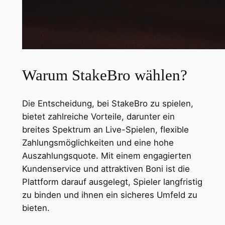
Warum StakeBro wählen?
Die Entscheidung, bei StakeBro zu spielen,
bietet zahlreiche Vorteile, darunter ein
breites Spektrum an Live-Spielen, flexible
Zahlungsmöglichkeiten und eine hohe
Auszahlungsquote. Mit einem engagierten
Kundenservice und attraktiven Boni ist die
Plattform darauf ausgelegt, Spieler langfristig
zu binden und ihnen ein sicheres Umfeld zu
bieten.