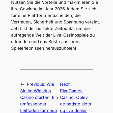
Nutzen Sie die Vorteile und maximieren Sie
Ihre Gewinne im Jahr 2026, indem Sie sich
für eine Plattform entscheiden, die
Vertrauen, Sicherheit und Spannung vereint.
Jetzt ist der perfekte Zeitpunkt, um die
aufregende Welt der Live-Casinospiele zu
erkunden und das Beste aus Ihren
Spielerlebnissen herauszuholen!
←
Previous:
Wie
Next:
Sie im Winarius
PlanGames
Casino starten: Ein
Casino: Oplev
umfassender
de bedste slots
Leitfaden für neue
og live dealer