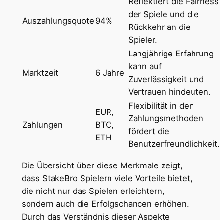
Reflektiert die Fairness
der Spiele und die
Auszahlungsquote
94%
Rückkehr an die
Spieler.
Langjährige Erfahrung
kann auf
Marktzeit
6 Jahre
Zuverlässigkeit und
Vertrauen hindeuten.
Flexibilität in den
EUR,
Zahlungsmethoden
Zahlungen
BTC,
fördert die
ETH
Benutzerfreundlichkeit.
Die Übersicht über diese Merkmale zeigt,
dass StakeBro Spielern viele Vorteile bietet,
die nicht nur das Spielen erleichtern,
sondern auch die Erfolgschancen erhöhen.
Durch das Verständnis dieser Aspekte