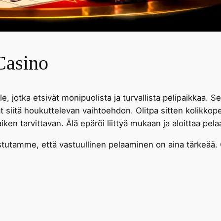
Casino
e, jotka etsivät monipuolista ja turvallista pelipaikkaa. S
 siitä houkuttelevan vaihtoehdon. Olitpa sitten kolikkopel
iken tarvittavan. Älä epäröi liittyä mukaan ja aloittaa pe
stutamme, että vastuullinen pelaaminen on aina tärkeää.