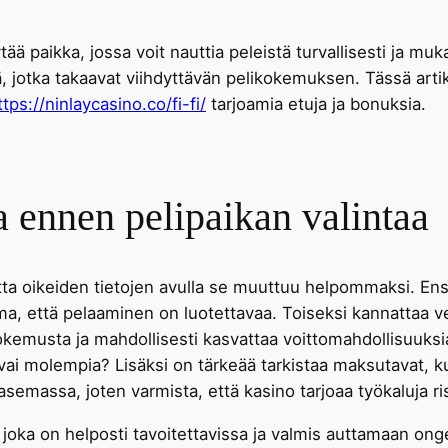
 paikka, jossa voit nauttia peleistä turvallisesti ja muk
ä, jotka takaavat viihdyttävän pelikokemuksen. Tässä arti
ttps://ninlaycasino.co/fi-fi/
tarjoamia etuja ja bonuksia.
 ennen pelipaikan valintaa
tta oikeiden tietojen avulla se muuttuu helpommaksi. Ens
arma, että pelaaminen on luotettavaa. Toiseksi kannattaa ver
ikokemusta ja mahdollisesti kasvattaa voittomahdollisuuks
 vai molempia? Lisäksi on tärkeää tarkistaa maksutavat, k
emassa, joten varmista, että kasino tarjoaa työkaluja ris
joka on helposti tavoitettavissa ja valmis auttamaan ong