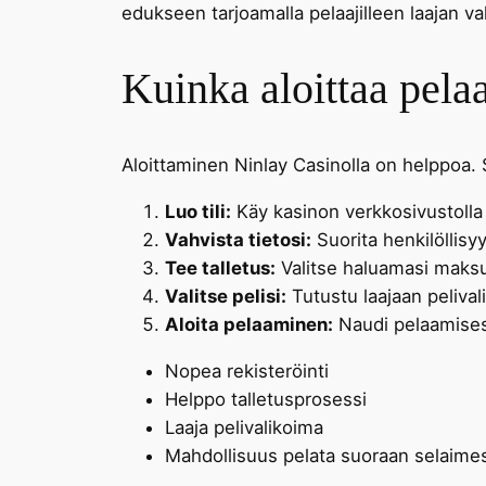
edukseen tarjoamalla pelaajilleen laajan v
Kuinka aloittaa pel
Aloittaminen Ninlay Casinolla on helppoa.
Luo tili:
Käy kasinon verkkosivustolla ja
Vahvista tietosi:
Suorita henkilöllisy
Tee talletus:
Valitse haluamasi maksuta
Valitse pelisi:
Tutustu laajaan pelivali
Aloita pelaaminen:
Naudi pelaamises
Nopea rekisteröinti
Helppo talletusprosessi
Laaja pelivalikoima
Mahdollisuus pelata suoraan selaime