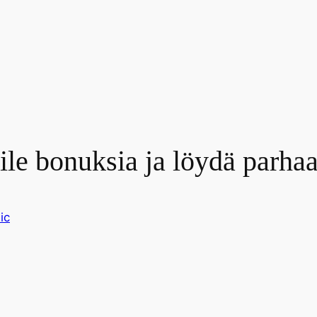
ile bonuksia ja löydä parhaa
ic