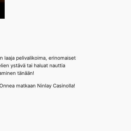
en laaja pelivalikoima, erinomaiset
ien ystävä tai haluat nauttia
laaminen tänään!
 Onnea matkaan Ninlay Casinolla!