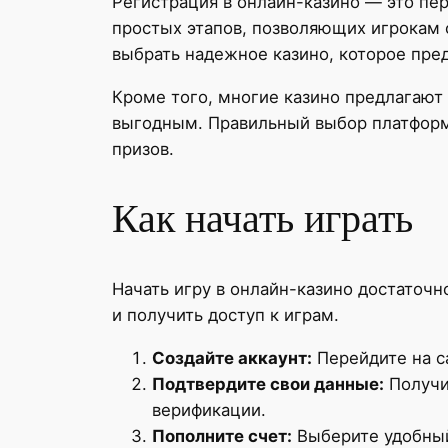
Регистрация в онлайн-казино — это пе
простых этапов, позволяющих игрокам 
выбрать надежное казино, которое пре
Кроме того, многие казино предлагают
выгодным. Правильный выбор платформ
призов.
Как начать играть
Начать игру в онлайн-казино достаточ
и получить доступ к играм.
Создайте аккаунт:
Перейдите на с
Подтвердите свои данные:
Получи
верификации.
Пополните счет:
Выберите удобный 