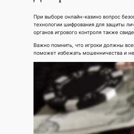
При выборе онлайн-казино вопрос безо
технологии шифрования для защиты лич
органов игрового контроля также свид
Важно помнить, что игроки должны всег
поможет избежать мошенничества и не