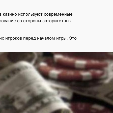
е казино используют современные
рование со стороны авторитетных
их игроков перед началом игры. Это