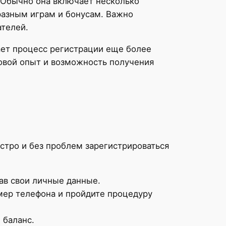
 Обычно она включает несколько
разным играм и бонусам. Важно
ателей.
ает процесс регистрации еще более
овой опыт и возможность получения
стро и без проблем зарегистрироваться
ав свои личные данные.
мер телефона и пройдите процедуру
 баланс.