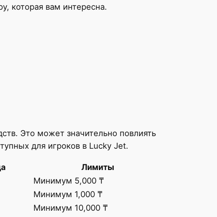
у, которая вам интересна.
дств. Это может значительно повлиять
упных для игроков в Lucky Jet.
да
Лимиты
Минимум 5,000 ₸
Минимум 1,000 ₸
Минимум 10,000 ₸