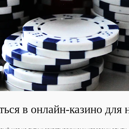
ться в онлайн-казино для 