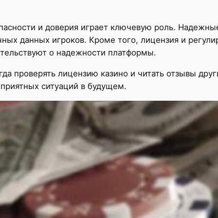
пасности и доверия играет ключевую роль. Надежны
ных данных игроков. Кроме того, лицензия и регули
етельствуют о надежности платформы.
да проверять лицензию казино и читать отзывы друг
приятных ситуаций в будущем.