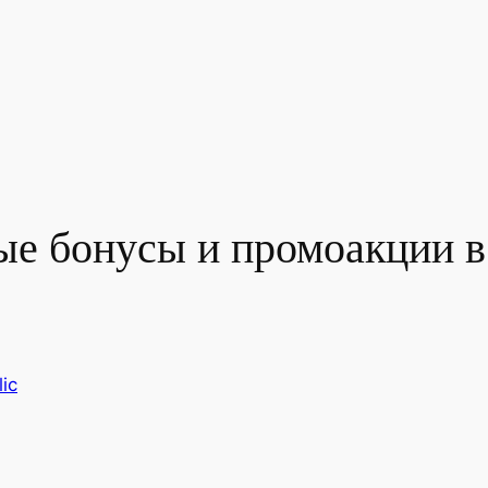
ные бонусы и промоакции в
ic