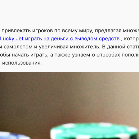
 привлекать игроков по всему миру, предлагая множ
Lucky Jet играть на деньги с выводом средств
, кото
м самолетом и увеличивая множитель. В данной стат
тобы начать играть, а также узнаем о способах попол
 использования.