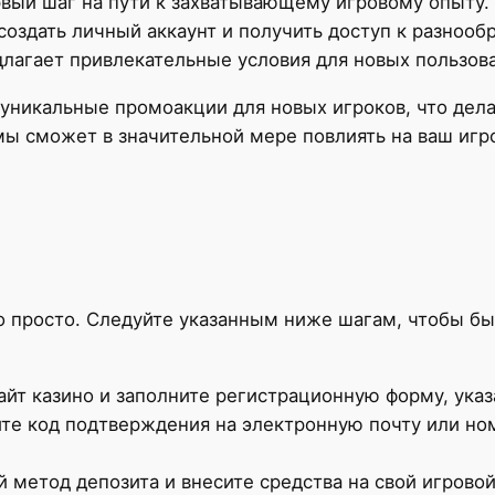
рвый шаг на пути к захватывающему игровому опыту.
создать личный аккаунт и получить доступ к разнооб
длагает привлекательные условия для новых пользов
 уникальные промоакции для новых игроков, что дел
ы сможет в значительной мере повлиять на ваш игр
но просто. Следуйте указанным ниже шагам, чтобы бы
айт казино и заполните регистрационную форму, указ
те код подтверждения на электронную почту или но
метод депозита и внесите средства на свой игровой