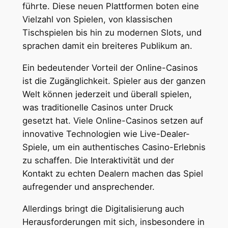
führte. Diese neuen Plattformen boten eine
Vielzahl von Spielen, von klassischen
Tischspielen bis hin zu modernen Slots, und
sprachen damit ein breiteres Publikum an.
Ein bedeutender Vorteil der Online-Casinos
ist die Zugänglichkeit. Spieler aus der ganzen
Welt können jederzeit und überall spielen,
was traditionelle Casinos unter Druck
gesetzt hat. Viele Online-Casinos setzen auf
innovative Technologien wie Live-Dealer-
Spiele, um ein authentisches Casino-Erlebnis
zu schaffen. Die Interaktivität und der
Kontakt zu echten Dealern machen das Spiel
aufregender und ansprechender.
Allerdings bringt die Digitalisierung auch
Herausforderungen mit sich, insbesondere in