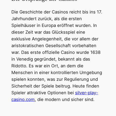
Die Geschichte der Casinos reicht bis ins 17.
Jahrhundert zurück, als die ersten
Spielhäuser in Europa eröffnet wurden. In
dieser Zeit war das Glücksspiel eine
exklusive Angelegenheit, die vor allem der
aristokratischen Gesellschaft vorbehalten
war. Das erste offizielle Casino wurde 1638
in Venedig gegründet, bekannt als das
Ridotto. Es war ein Ort, an dem die
Menschen in einer kontrollierten Umgebung
spielen konnten, was zur Regulierung und
Sicherheit der Spiele beitrug. Heute finden
Spieler attraktive Optionen bei
silver-play-
casino.com
, die modern und sicher sind.