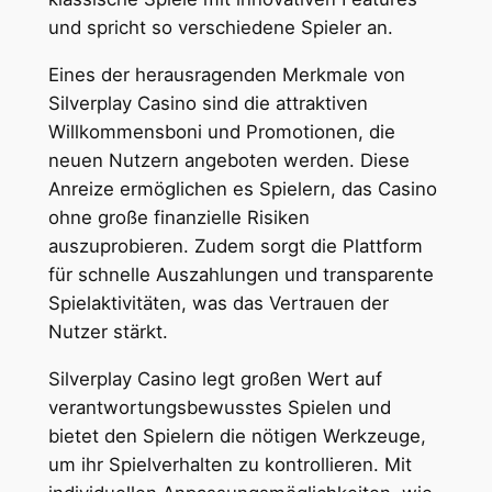
und spricht so verschiedene Spieler an.
Eines der herausragenden Merkmale von
Silverplay Casino sind die attraktiven
Willkommensboni und Promotionen, die
neuen Nutzern angeboten werden. Diese
Anreize ermöglichen es Spielern, das Casino
ohne große finanzielle Risiken
auszuprobieren. Zudem sorgt die Plattform
für schnelle Auszahlungen und transparente
Spielaktivitäten, was das Vertrauen der
Nutzer stärkt.
Silverplay Casino legt großen Wert auf
verantwortungsbewusstes Spielen und
bietet den Spielern die nötigen Werkzeuge,
um ihr Spielverhalten zu kontrollieren. Mit