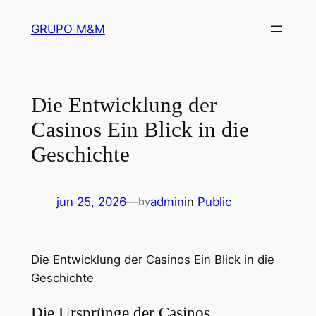
Pular
GRUPO M&M
para
o
conteúdo
Die Entwicklung der
Casinos Ein Blick in die
Geschichte
jun 25, 2026
—
admin
in
Public
by
Die Entwicklung der Casinos Ein Blick in die
Geschichte
Die Ursprünge der Casinos