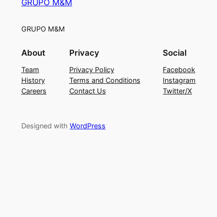
GRUPO M&M
GRUPO M&M
About
Privacy
Social
Team
Privacy Policy
Facebook
History
Terms and Conditions
Instagram
Careers
Contact Us
Twitter/X
Designed with
WordPress