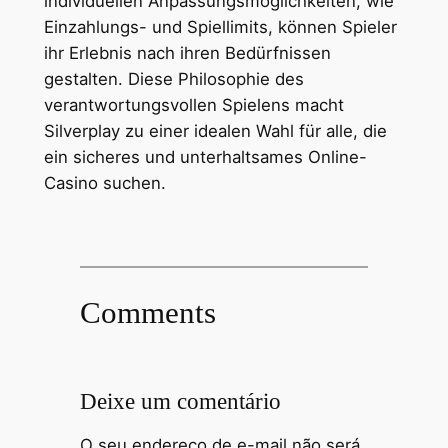
individuellen Anpassungsmöglichkeiten, wie
Einzahlungs- und Spiellimits, können Spieler
ihr Erlebnis nach ihren Bedürfnissen
gestalten. Diese Philosophie des
verantwortungsvollen Spielens macht
Silverplay zu einer idealen Wahl für alle, die
ein sicheres und unterhaltsames Online-
Casino suchen.
Comments
Deixe um comentário
O seu endereço de e-mail não será