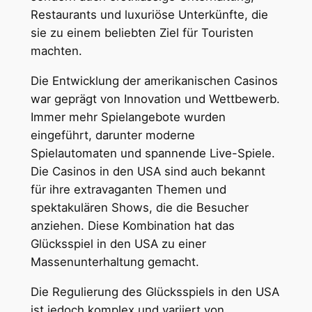
Restaurants und luxuriöse Unterkünfte, die
sie zu einem beliebten Ziel für Touristen
machten.
Die Entwicklung der amerikanischen Casinos
war geprägt von Innovation und Wettbewerb.
Immer mehr Spielangebote wurden
eingeführt, darunter moderne
Spielautomaten und spannende Live-Spiele.
Die Casinos in den USA sind auch bekannt
für ihre extravaganten Themen und
spektakulären Shows, die die Besucher
anziehen. Diese Kombination hat das
Glücksspiel in den USA zu einer
Massenunterhaltung gemacht.
Die Regulierung des Glücksspiels in den USA
ist jedoch komplex und variiert von