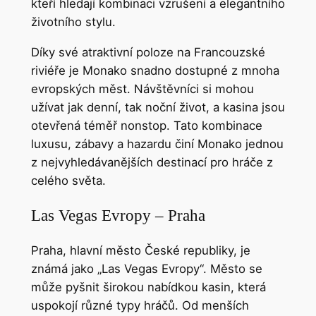
kteří hledají kombinaci vzrušení a elegantního
životního stylu.
Díky své atraktivní poloze na Francouzské
riviéře je Monako snadno dostupné z mnoha
evropských měst. Návštěvníci si mohou
užívat jak denní, tak noční život, a kasina jsou
otevřená téměř nonstop. Tato kombinace
luxusu, zábavy a hazardu činí Monako jednou
z nejvyhledávanějších destinací pro hráče z
celého světa.
Las Vegas Evropy – Praha
Praha, hlavní město České republiky, je
známá jako „Las Vegas Evropy“. Město se
může pyšnit širokou nabídkou kasin, která
uspokojí různé typy hráčů. Od menších