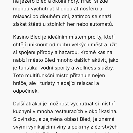
na jezero Bled a okolní hory. Hráči si zde
mohou vychutnat klidnou atmosféru a
relaxaci po dlouhém dni, zatímco se snaží
získat štěstí u stolních her nebo automatů.
Kasino Bled je ideálním místem pro ty, kteří
chtějí uniknout od ruchu velkých měst a užít
si spojení přírody a hazardu. Kromě kasina
nabízí město Bled mnoho dalších aktivit, jako
je turistika, vodní sporty a wellness služby.
Toto multifunkční místo přitahuje nejen
hráče, ale i turisty hledající relaxaci a
odpočinek.
Další atrakcí je možnost vychutnat si místní
kuchyni v mnoha restauracích v okolí kasina.
Slovinsko, a zejména oblast Bled, je známá
svými vynikajícími víny a pokrmy z čerstvých