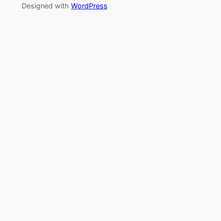
Designed with
WordPress