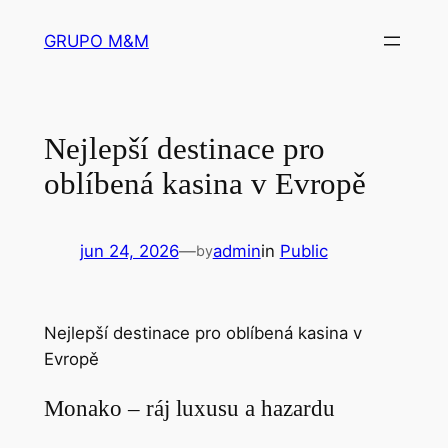
Pular
GRUPO M&M
para
o
conteúdo
Nejlepší destinace pro
oblíbená kasina v Evropě
jun 24, 2026
—
admin
in
Public
by
Nejlepší destinace pro oblíbená kasina v
Evropě
Monako – ráj luxusu a hazardu