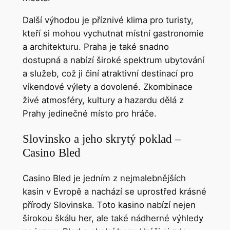
Další výhodou je příznivé klima pro turisty,
kteří si mohou vychutnat místní gastronomie
a architekturu. Praha je také snadno
dostupná a nabízí široké spektrum ubytování
a služeb, což ji činí atraktivní destinací pro
víkendové výlety a dovolené. Zkombinace
živé atmosféry, kultury a hazardu dělá z
Prahy jedinečné místo pro hráče.
Slovinsko a jeho skrytý poklad –
Casino Bled
Casino Bled je jedním z nejmalebnějších
kasin v Evropě a nachází se uprostřed krásné
přírody Slovinska. Toto kasino nabízí nejen
širokou škálu her, ale také nádherné výhledy