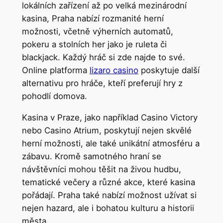
lokálních zařízení až po velká mezinárodní
kasina, Praha nabízí rozmanité herní
možnosti, včetně výherních automatů,
pokeru a stolních her jako je ruleta či
blackjack. Každý hráč si zde najde to své.
Online platforma
lizaro casino
poskytuje další
alternativu pro hráče, kteří preferují hry z
pohodlí domova.
Kasina v Praze, jako například Casino Victory
nebo Casino Atrium, poskytují nejen skvělé
herní možnosti, ale také unikátní atmosféru a
zábavu. Kromě samotného hraní se
návštěvníci mohou těšit na živou hudbu,
tematické večery a různé akce, které kasina
pořádají. Praha také nabízí možnost užívat si
nejen hazard, ale i bohatou kulturu a historii
města.