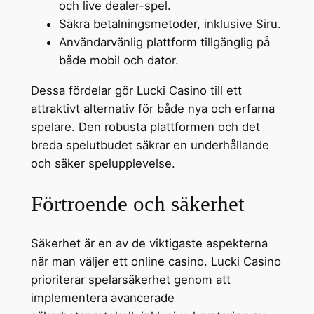
och live dealer-spel.
Säkra betalningsmetoder, inklusive Siru.
Användarvänlig plattform tillgänglig på
både mobil och dator.
Dessa fördelar gör Lucki Casino till ett
attraktivt alternativ för både nya och erfarna
spelare. Den robusta plattformen och det
breda spelutbudet säkrar en underhållande
och säker spelupplevelse.
Förtroende och säkerhet
Säkerhet är en av de viktigaste aspekterna
när man väljer ett online casino. Lucki Casino
prioriterar spelarsäkerhet genom att
implementera avancerade