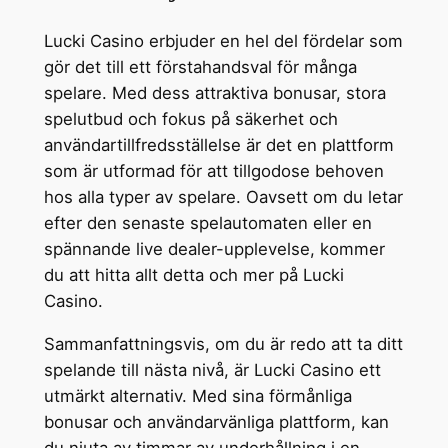
Lucki Casino erbjuder en hel del fördelar som
gör det till ett förstahandsval för många
spelare. Med dess attraktiva bonusar, stora
spelutbud och fokus på säkerhet och
användartillfredsställelse är det en plattform
som är utformad för att tillgodose behoven
hos alla typer av spelare. Oavsett om du letar
efter den senaste spelautomaten eller en
spännande live dealer-upplevelse, kommer
du att hitta allt detta och mer på Lucki
Casino.
Sammanfattningsvis, om du är redo att ta ditt
spelande till nästa nivå, är Lucki Casino ett
utmärkt alternativ. Med sina förmånliga
bonusar och användarvänliga plattform, kan