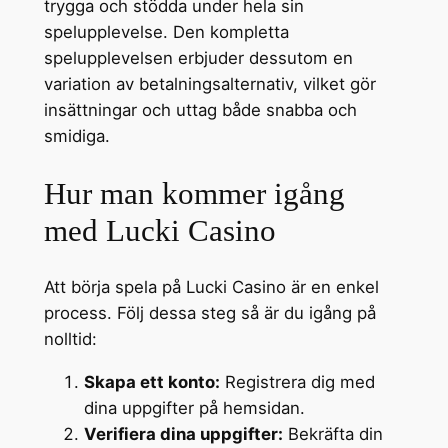
trygga och stödda under hela sin
spelupplevelse. Den kompletta
spelupplevelsen erbjuder dessutom en
variation av betalningsalternativ, vilket gör
insättningar och uttag både snabba och
smidiga.
Hur man kommer igång
med Lucki Casino
Att börja spela på Lucki Casino är en enkel
process. Följ dessa steg så är du igång på
nolltid:
Skapa ett konto:
Registrera dig med
dina uppgifter på hemsidan.
Verifiera dina uppgifter:
Bekräfta din