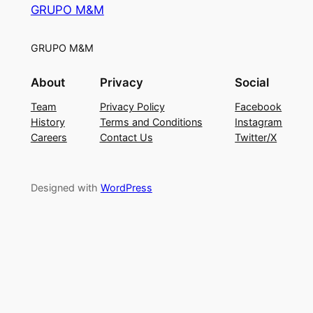
GRUPO M&M
GRUPO M&M
About
Privacy
Social
Team
Privacy Policy
Facebook
History
Terms and Conditions
Instagram
Careers
Contact Us
Twitter/X
Designed with
WordPress