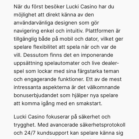
När du först besöker Lucki Casino har du
möjlighet att direkt känna av den
användarvänliga designen som gör
navigering enkel och intuitiv. Plattformen är
tillgänglig både på mobil och dator, vilket ger
spelare flexibilitet att spela när och var de
vill. Dessutom finns det en imponerande
uppsättning spelautomater och live dealer-
spel som lockar med sina färgstarka teman
och engagerande funktioner. Ett av de mest
intressanta aspekterna är det välkomnande
bonuserbjudandet som hjälper nya spelare
att komma igång med en smakstart.
Lucki Casino fokuserar på säkerhet och
trygghet. Med avancerade säkerhetsprotokoll
och 24/7 kundsupport kan spelare känna sig