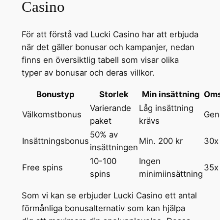
Casino
För att förstå vad Lucki Casino har att erbjuda
när det gäller bonusar och kampanjer, nedan
finns en översiktlig tabell som visar olika
typer av bonusar och deras villkor.
Bonustyp
Storlek
Min insättning
Oms
Varierande
Låg insättning
Välkomstbonus
Gen
paket
krävs
50% av
Insättningsbonus
Min. 200 kr
30x
insättningen
10-100
Ingen
Free spins
35x
spins
minimiinsättning
Som vi kan se erbjuder Lucki Casino ett antal
förmånliga bonusalternativ som kan hjälpa