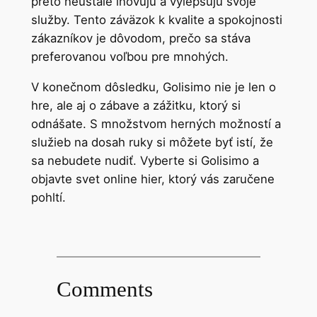
preto neustále inovujú a vylepšujú svoje
služby. Tento záväzok k kvalite a spokojnosti
zákazníkov je dôvodom, prečo sa stáva
preferovanou voľbou pre mnohých.
V konečnom dôsledku, Golisimo nie je len o
hre, ale aj o zábave a zážitku, ktorý si
odnášate. S množstvom herných možností a
služieb na dosah ruky si môžete byť istí, že
sa nebudete nudiť. Vyberte si Golisimo a
objavte svet online hier, ktorý vás zaručene
pohltí.
Comments