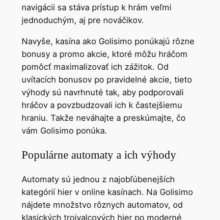
navigácii sa stáva prístup k hrám veľmi
jednoduchým, aj pre nováčikov.
Navyše, kasína ako Golisimo ponúkajú rôzne
bonusy a promo akcie, ktoré môžu hráčom
pomôcť maximalizovať ich zážitok. Od
uvítacích bonusov po pravidelné akcie, tieto
výhody sú navrhnuté tak, aby podporovali
hráčov a povzbudzovali ich k častejšiemu
hraniu. Takže neváhajte a preskúmajte, čo
vám Golisimo ponúka.
Populárne automaty a ich výhody
Automaty sú jednou z najobľúbenejších
kategórií hier v online kasínach. Na Golisimo
nájdete množstvo rôznych automatov, od
klasických trojvalcových hier po moderné