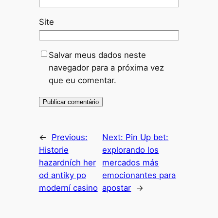
Site
Salvar meus dados neste
navegador para a próxima vez
que eu comentar.
←
Previous:
Next:
Pin Up bet:
Historie
explorando los
hazardních her
mercados más
od antiky po
emocionantes para
moderní casino
apostar
→