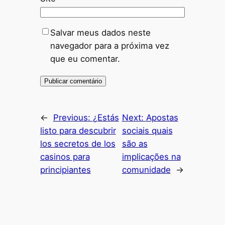
Salvar meus dados neste
navegador para a próxima vez
que eu comentar.
←
Previous:
¿Estás
Next:
Apostas
listo para descubrir
sociais quais
los secretos de los
são as
casinos para
implicações na
principiantes
comunidade
→