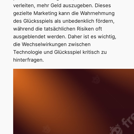
verleiten, mehr Geld auszugeben. Dieses
gezielte Marketing kann die Wahrnehmung
des Glücksspiels als unbedenklich fördern,
während die tatsächlichen Risiken oft
ausgeblendet werden. Daher ist es wichtig,
die Wechselwirkungen zwischen
Technologie und Glücksspiel kritisch zu
hinterfragen.