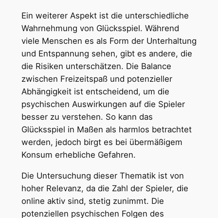
Ein weiterer Aspekt ist die unterschiedliche
Wahrnehmung von Glücksspiel. Während
viele Menschen es als Form der Unterhaltung
und Entspannung sehen, gibt es andere, die
die Risiken unterschätzen. Die Balance
zwischen Freizeitspaß und potenzieller
Abhängigkeit ist entscheidend, um die
psychischen Auswirkungen auf die Spieler
besser zu verstehen. So kann das
Glücksspiel in Maßen als harmlos betrachtet
werden, jedoch birgt es bei übermäßigem
Konsum erhebliche Gefahren.
Die Untersuchung dieser Thematik ist von
hoher Relevanz, da die Zahl der Spieler, die
online aktiv sind, stetig zunimmt. Die
potenziellen psychischen Folgen des