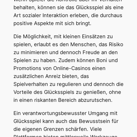
behalten, können sie das Glücksspiel als eine
Art sozialer Interaktion erleben, die durchaus
positive Aspekte mit sich bringt.
Die Möglichkeit, mit kleinen Einsätzen zu
spielen, erlaubt es den Menschen, das Risiko
zu minimieren und dennoch Freude an den
Spielen zu haben. Zudem können Boni und
Promotions von Online-Casinos einen
zusätzlichen Anreiz bieten, das
Spielverhalten zu regulieren und dennoch die
Vorteile des Glücksspiels zu genießen, ohne
in einen riskanten Bereich abzurutschen.
Ein verantwortungsbewusster Umgang mit
Glücksspiel kann auch das Bewusstsein für
die eigenen Grenzen schärfen. Viele