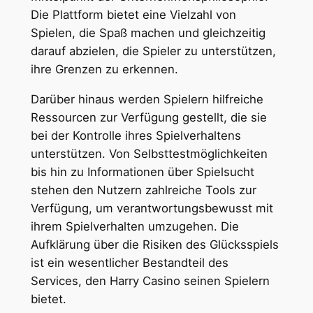
Die Plattform bietet eine Vielzahl von
Spielen, die Spaß machen und gleichzeitig
darauf abzielen, die Spieler zu unterstützen,
ihre Grenzen zu erkennen.
Darüber hinaus werden Spielern hilfreiche
Ressourcen zur Verfügung gestellt, die sie
bei der Kontrolle ihres Spielverhaltens
unterstützen. Von Selbsttestmöglichkeiten
bis hin zu Informationen über Spielsucht
stehen den Nutzern zahlreiche Tools zur
Verfügung, um verantwortungsbewusst mit
ihrem Spielverhalten umzugehen. Die
Aufklärung über die Risiken des Glücksspiels
ist ein wesentlicher Bestandteil des
Services, den Harry Casino seinen Spielern
bietet.