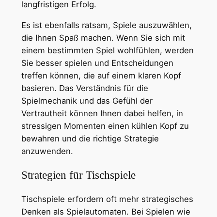
langfristigen Erfolg.
Es ist ebenfalls ratsam, Spiele auszuwählen,
die Ihnen Spaß machen. Wenn Sie sich mit
einem bestimmten Spiel wohlfühlen, werden
Sie besser spielen und Entscheidungen
treffen können, die auf einem klaren Kopf
basieren. Das Verständnis für die
Spielmechanik und das Gefühl der
Vertrautheit können Ihnen dabei helfen, in
stressigen Momenten einen kühlen Kopf zu
bewahren und die richtige Strategie
anzuwenden.
Strategien für Tischspiele
Tischspiele erfordern oft mehr strategisches
Denken als Spielautomaten. Bei Spielen wie