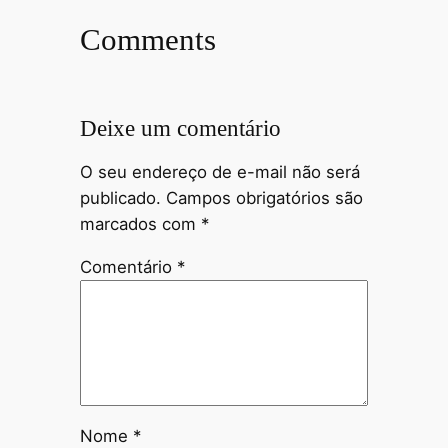
Comments
Deixe um comentário
O seu endereço de e-mail não será
publicado.
Campos obrigatórios são
marcados com
*
Comentário
*
Nome
*