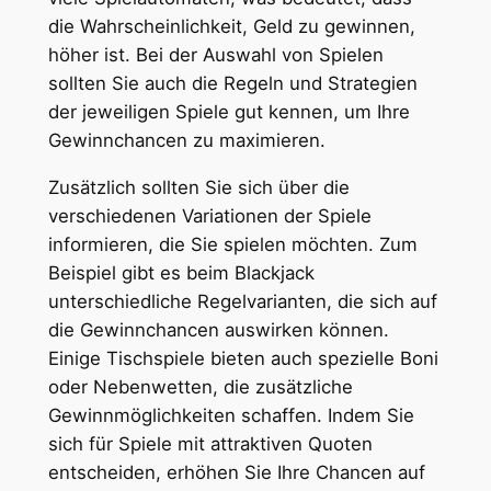
die Wahrscheinlichkeit, Geld zu gewinnen,
höher ist. Bei der Auswahl von Spielen
sollten Sie auch die Regeln und Strategien
der jeweiligen Spiele gut kennen, um Ihre
Gewinnchancen zu maximieren.
Zusätzlich sollten Sie sich über die
verschiedenen Variationen der Spiele
informieren, die Sie spielen möchten. Zum
Beispiel gibt es beim Blackjack
unterschiedliche Regelvarianten, die sich auf
die Gewinnchancen auswirken können.
Einige Tischspiele bieten auch spezielle Boni
oder Nebenwetten, die zusätzliche
Gewinnmöglichkeiten schaffen. Indem Sie
sich für Spiele mit attraktiven Quoten
entscheiden, erhöhen Sie Ihre Chancen auf