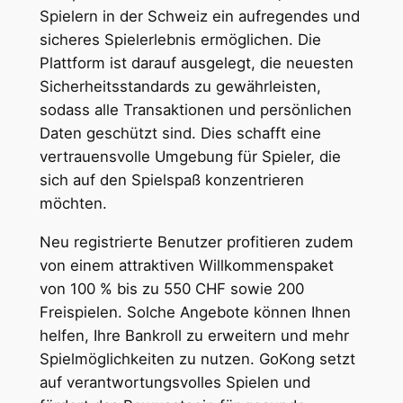
Spielern in der Schweiz ein aufregendes und
sicheres Spielerlebnis ermöglichen. Die
Plattform ist darauf ausgelegt, die neuesten
Sicherheitsstandards zu gewährleisten,
sodass alle Transaktionen und persönlichen
Daten geschützt sind. Dies schafft eine
vertrauensvolle Umgebung für Spieler, die
sich auf den Spielspaß konzentrieren
möchten.
Neu registrierte Benutzer profitieren zudem
von einem attraktiven Willkommenspaket
von 100 % bis zu 550 CHF sowie 200
Freispielen. Solche Angebote können Ihnen
helfen, Ihre Bankroll zu erweitern und mehr
Spielmöglichkeiten zu nutzen. GoKong setzt
auf verantwortungsvolles Spielen und