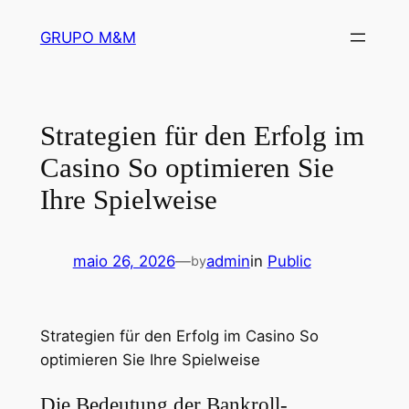
Pular
GRUPO M&M
para
o
conteúdo
Strategien für den Erfolg im
Casino So optimieren Sie
Ihre Spielweise
maio 26, 2026
—
admin
in
Public
by
Strategien für den Erfolg im Casino So
optimieren Sie Ihre Spielweise
Die Bedeutung der Bankroll-