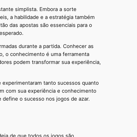
tante simplista. Embora a sorte
s, a habilidade e a estratégia também
tão das apostas são essenciais para o
 esperado.
ormadas durante a partida. Conhecer as
nto, o conhecimento é uma ferramenta
dores podem transformar sua experiência,
ue experimentaram tanto sucessos quanto
tam com sua experiência e conhecimento
te define o sucesso nos jogos de azar.
deia de que todos os jogos são