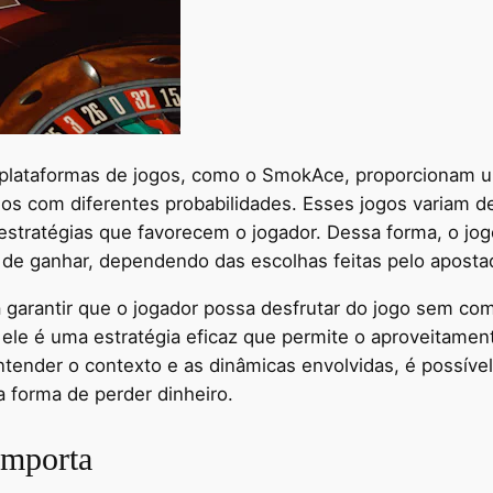
 plataformas de jogos, como o SmokAce, proporcionam 
os com diferentes probabilidades. Esses jogos variam d
r estratégias que favorecem o jogador. Dessa forma, o jo
de ganhar, dependendo das escolhas feitas pelo aposta
ara garantir que o jogador possa desfrutar do jogo sem c
a ele é uma estratégia eficaz que permite o aproveitamen
entender o contexto e as dinâmicas envolvidas, é possíve
 forma de perder dinheiro.
importa