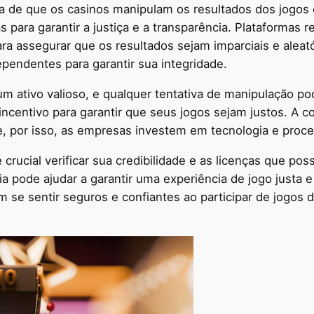
ça de que os casinos manipulam os resultados dos jogos
as para garantir a justiça e a transparência. Plataformas
a assegurar que os resultados sejam imparciais e aleató
pendentes para garantir sua integridade.
m ativo valioso, e qualquer tentativa de manipulação po
 incentivo para garantir que seus jogos sejam justos. A 
e, por isso, as empresas investem em tecnologia e proce
crucial verificar sua credibilidade e as licenças que poss
ria pode ajudar a garantir uma experiência de jogo justa 
 se sentir seguros e confiantes ao participar de jogos