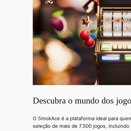
Descubra o mundo dos jog
O SmokAce é a plataforma ideal para que
seleção de mais de 7.500 jogos, incluindo