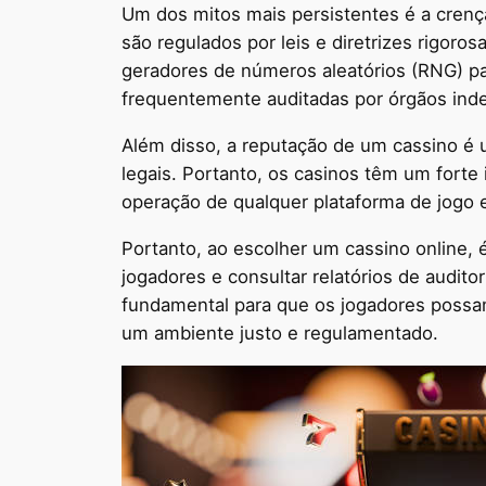
Um dos mitos mais persistentes é a cren
são regulados por leis e diretrizes rigoros
geradores de números aleatórios (RNG) par
frequentemente auditadas por órgãos inde
Além disso, a reputação de um cassino é u
legais. Portanto, os casinos têm um forte
operação de qualquer plataforma de jogo 
Portanto, ao escolher um cassino online, é 
jogadores e consultar relatórios de audito
fundamental para que os jogadores possam
um ambiente justo e regulamentado.