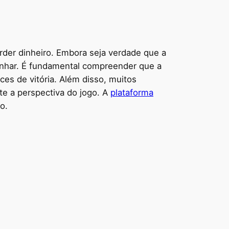
der dinheiro. Embora seja verdade que a
anhar. É fundamental compreender que a
es de vitória. Além disso, muitos
te a perspectiva do jogo. A
plataforma
o.