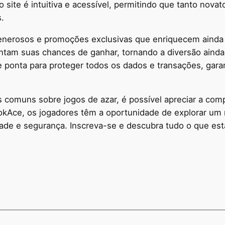
o site é intuitiva e acessível, permitindo que tanto nov
.
enerosos e promoções exclusivas que enriquecem ainda 
tam suas chances de ganhar, tornando a diversão ainda
 ponta para proteger todos os dados e transações, gara
s comuns sobre jogos de azar, é possível apreciar a com
kAce, os jogadores têm a oportunidade de explorar um
de e segurança. Inscreva-se e descubra tudo o que esta