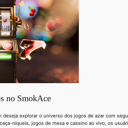
os no SmokAce
m deseja explorar o universo dos jogos de azar com se
 caça-níqueis, jogos de mesa e cassino ao vivo, os usuá