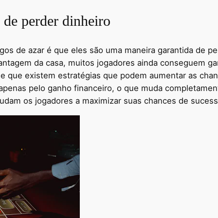
de perder dinheiro
os de azar é que eles são uma maneira garantida de per
vantagem da casa, muitos jogadores ainda conseguem g
 e que existem estratégias que podem aumentar as chanc
o apenas pelo ganho financeiro, o que muda completamen
judam os jogadores a maximizar suas chances de sucess