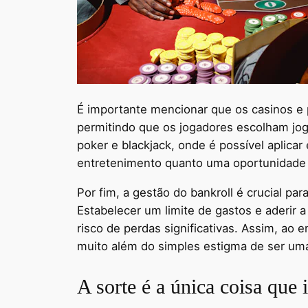
É importante mencionar que os casinos e
permitindo que os jogadores escolham jog
poker e blackjack, onde é possível aplica
entretenimento quanto uma oportunidade 
Por fim, a gestão do bankroll é crucial p
Estabelecer um limite de gastos e aderir 
risco de perdas significativas. Assim, ao 
muito além do simples estigma de ser uma
A sorte é a única coisa que 