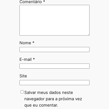
Comentário
*
Nome
*
E-mail
*
Site
Salvar meus dados neste
navegador para a próxima vez
que eu comentar.