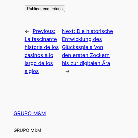
←
Previous:
Next:
Die historische
La fascinante
Entwicklung des
historia de los
Glücksspiels Von
casinos a lo
den ersten Zockern
largo de los
bis zur digitalen Ära
siglos
→
GRUPO M&M
GRUPO M&M