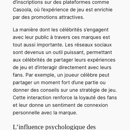
d’inscriptions sur des plateformes comme
Casoola, où l’expérience de jeu est enrichie
par des promotions attractives.
La manière dont les célébrités s’engagent
avec leur public à travers ces marques est
tout aussi importante. Les réseaux sociaux
sont devenus un outil puissant, permettant
aux célébrités de partager leurs expériences
de jeu et d’interagir directement avec leurs
fans. Par exemple, un joueur célèbre peut
partager un moment fort d’une partie ou
donner des conseils sur une stratégie de jeu.
Cette interaction renforce la loyauté des fans
et leur donne un sentiment de connexion
personnelle avec la marque.
L’influence psychologique des