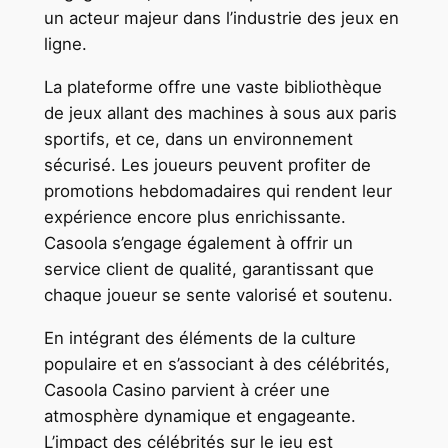
un acteur majeur dans l’industrie des jeux en
ligne.
La plateforme offre une vaste bibliothèque
de jeux allant des machines à sous aux paris
sportifs, et ce, dans un environnement
sécurisé. Les joueurs peuvent profiter de
promotions hebdomadaires qui rendent leur
expérience encore plus enrichissante.
Casoola s’engage également à offrir un
service client de qualité, garantissant que
chaque joueur se sente valorisé et soutenu.
En intégrant des éléments de la culture
populaire et en s’associant à des célébrités,
Casoola Casino parvient à créer une
atmosphère dynamique et engageante.
L’impact des célébrités sur le jeu est