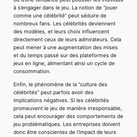
à s’engager dans le jeu. La notion de “jouer
comme une célébrité” peut séduire de
nombreux fans. Les célébrités deviennent
des modèles, et leurs choix influencent
directement ceux de leurs admirateurs. Cela
peut mener à une augmentation des mises
et du temps passé sur des plateformes de
jeux en ligne, alimentant ainsi un cycle de
consommation.
Enfin, le phénomène de la “culture des
célébrités” peut parfois avoir des
implications négatives. Si les célébrités
promeuvent le jeu de manière irresponsable,
cela peut encourager des comportements de
jeu problématiques. Les entreprises doivent
donc être conscientes de l’impact de leurs