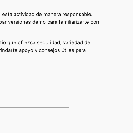
e esta actividad de manera responsable.
bar versiones demo para familiarizarte con
itio que ofrezca seguridad, variedad de
indarte apoyo y consejos útiles para