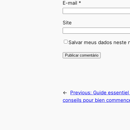
E-mail
*
Site
Salvar meus dados neste 
←
Previous:
Guide essentiel
conseils pour bien commenc