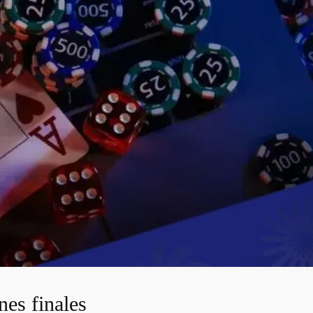
es finales