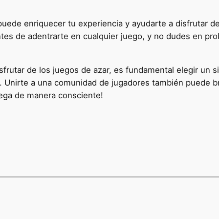
uede enriquecer tu experiencia y ayudarte a disfrutar d
tes de adentrarte en cualquier juego, y no dudes en pro
sfrutar de los juegos de azar, es fundamental elegir un s
. Unirte a una comunidad de jugadores también puede br
uega de manera consciente!