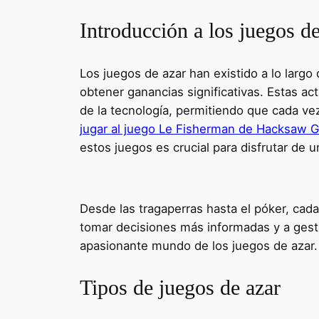
Introducción a los juegos de
Los juegos de azar han existido a lo largo
obtener ganancias significativas. Estas ac
de la tecnología, permitiendo que cada ve
jugar al juego Le Fisherman de Hacksaw 
estos juegos es crucial para disfrutar de 
Desde las tragaperras hasta el póker, cada
tomar decisiones más informadas y a gesti
apasionante mundo de los juegos de azar.
Tipos de juegos de azar