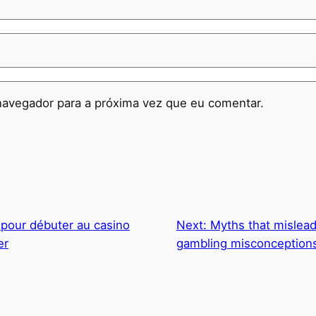
navegador para a próxima vez que eu comentar.
 pour débuter au casino
Next:
Myths that misle
er
gambling misconception