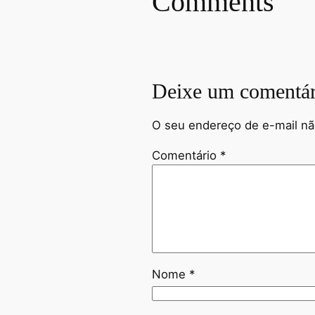
Comments
Deixe um comentár
O seu endereço de e-mail nã
Comentário
*
Nome
*