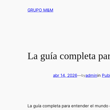
Pular
GRUPO M&M
para
o
conteúdo
La guía completa par
abr 14, 2026
—
admin
in
Publ
by
La guía completa para entender el mundo 