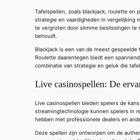
Tafelspellen, zoals blackjack, roulette en
strategie en vaardigheden in vergelijking
te vergroten door slimme beslissingen te n
behoudt.
Blackjack is een van de meest gespeelde t
Roulette daarentegen biedt een spannende
combinatie van strategie en geluk die tafe
Live casinospellen: De erva
Live casinospellen bieden spelers de kans
streamingtechnologie kunnen spelers in rea
hebben met professionele dealers en ande
Deze spellen zijn ontworpen om de authen