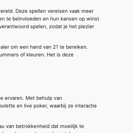
owereld. Deze spellen vereisen vaak meer
ten te beïnvloeden en hun kansen op winst
 verantwoord spelen, zodat je het plezier
ealer om een hand van 21 te bereiken.
ummers of kleuren. Het is deze
te ervaren. Met behulp van
lette en live poker, waarbij ze interactie
u van betrokkenheid dat moeilijk te