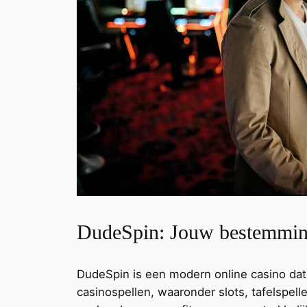
DudeSpin: Jouw bestemming
DudeSpin is een modern online casino dat 
casinospellen, waaronder slots, tafelspel