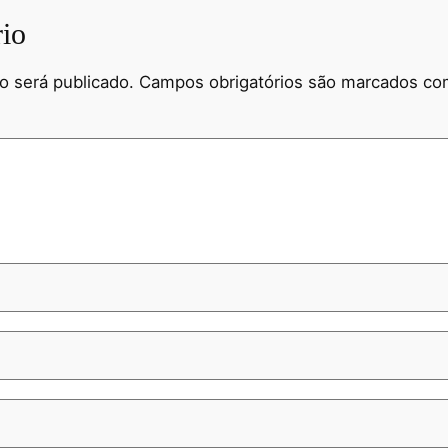
io
o será publicado.
Campos obrigatórios são marcados c