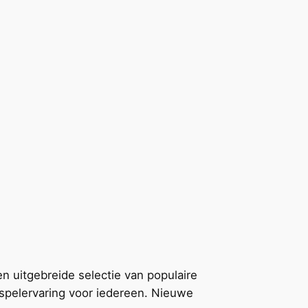
n uitgebreide selectie van populaire
 spelervaring voor iedereen. Nieuwe