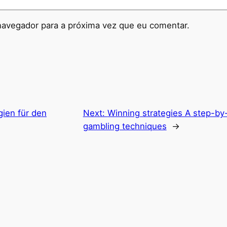
navegador para a próxima vez que eu comentar.
gien für den
Next:
Winning strategies A step-by
gambling techniques
→