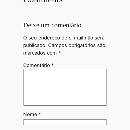
Deixe um comentário
O seu endereço de e-mail não será
publicado.
Campos obrigatórios são
marcados com
*
Comentário
*
Nome
*