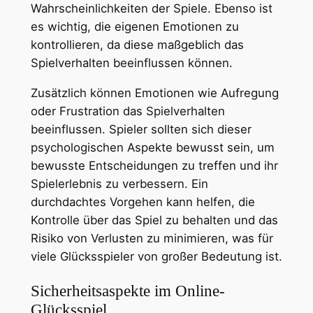
Wahrscheinlichkeiten der Spiele. Ebenso ist
es wichtig, die eigenen Emotionen zu
kontrollieren, da diese maßgeblich das
Spielverhalten beeinflussen können.
Zusätzlich können Emotionen wie Aufregung
oder Frustration das Spielverhalten
beeinflussen. Spieler sollten sich dieser
psychologischen Aspekte bewusst sein, um
bewusste Entscheidungen zu treffen und ihr
Spielerlebnis zu verbessern. Ein
durchdachtes Vorgehen kann helfen, die
Kontrolle über das Spiel zu behalten und das
Risiko von Verlusten zu minimieren, was für
viele Glücksspieler von großer Bedeutung ist.
Sicherheitsaspekte im Online-
Glücksspiel