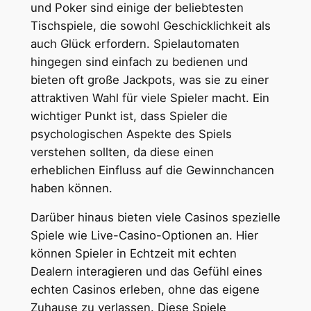
und Poker sind einige der beliebtesten
Tischspiele, die sowohl Geschicklichkeit als
auch Glück erfordern. Spielautomaten
hingegen sind einfach zu bedienen und
bieten oft große Jackpots, was sie zu einer
attraktiven Wahl für viele Spieler macht. Ein
wichtiger Punkt ist, dass Spieler die
psychologischen Aspekte des Spiels
verstehen sollten, da diese einen
erheblichen Einfluss auf die Gewinnchancen
haben können.
Darüber hinaus bieten viele Casinos spezielle
Spiele wie Live-Casino-Optionen an. Hier
können Spieler in Echtzeit mit echten
Dealern interagieren und das Gefühl eines
echten Casinos erleben, ohne das eigene
Zuhause zu verlassen. Diese Spiele