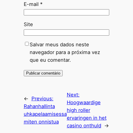
E-mail
*
Site
Salvar meus dados neste
navegador para a próxima vez
que eu comentar.
Next:
←
Previous:
Hoogwaardige
Rahanhallinta
high roller
uhkapelaamisessa
ervaringen in het
miten onnistua
casino onthuld
→