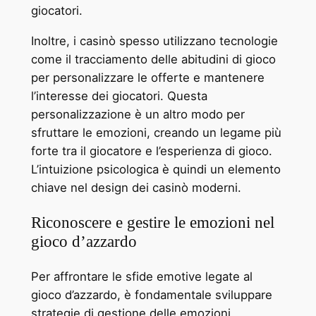
giocatori.
Inoltre, i casinò spesso utilizzano tecnologie
come il tracciamento delle abitudini di gioco
per personalizzare le offerte e mantenere
l’interesse dei giocatori. Questa
personalizzazione è un altro modo per
sfruttare le emozioni, creando un legame più
forte tra il giocatore e l’esperienza di gioco.
L’intuizione psicologica è quindi un elemento
chiave nel design dei casinò moderni.
Riconoscere e gestire le emozioni nel
gioco d’azzardo
Per affrontare le sfide emotive legate al
gioco d’azzardo, è fondamentale sviluppare
strategie di gestione delle emozioni.