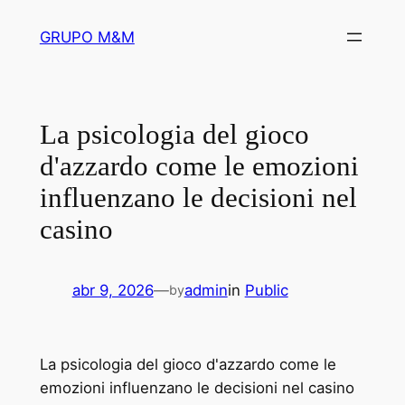
Pular
GRUPO M&M
para
o
conteúdo
La psicologia del gioco
d'azzardo come le emozioni
influenzano le decisioni nel
casino
abr 9, 2026
—
admin
in
Public
by
La psicologia del gioco d'azzardo come le
emozioni influenzano le decisioni nel casino