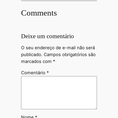
Comments
Deixe um comentário
O seu endereço de e-mail não será
publicado.
Campos obrigatórios são
marcados com
*
Comentário
*
Nome
*