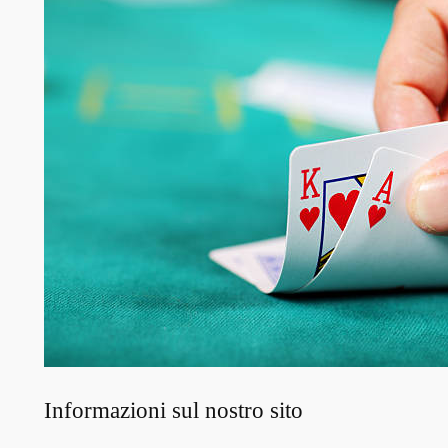
Informazioni sul nostro sito