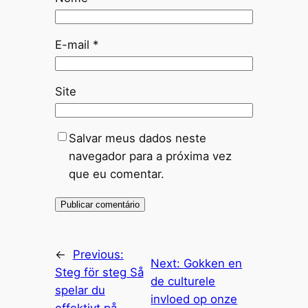
E-mail
*
Site
Salvar meus dados neste
navegador para a próxima vez
que eu comentar.
←
Previous:
Next:
Gokken en
Steg för steg Så
de culturele
spelar du
invloed op onze
effektivt på