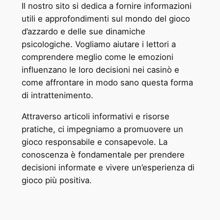
Il nostro sito si dedica a fornire informazioni
utili e approfondimenti sul mondo del gioco
d’azzardo e delle sue dinamiche
psicologiche. Vogliamo aiutare i lettori a
comprendere meglio come le emozioni
influenzano le loro decisioni nei casinò e
come affrontare in modo sano questa forma
di intrattenimento.
Attraverso articoli informativi e risorse
pratiche, ci impegniamo a promuovere un
gioco responsabile e consapevole. La
conoscenza è fondamentale per prendere
decisioni informate e vivere un’esperienza di
gioco più positiva.