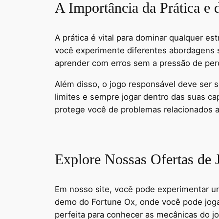
A Importância da Prática e
A prática é vital para dominar qualquer e
você experimente diferentes abordagens se
aprender com erros sem a pressão de perd
Além disso, o jogo responsável deve ser s
limites e sempre jogar dentro das suas c
protege você de problemas relacionados a
Explore Nossas Ofertas de 
Em nosso site, você pode experimentar u
demo do Fortune Ox, onde você pode jogar
perfeita para conhecer as mecânicas do j