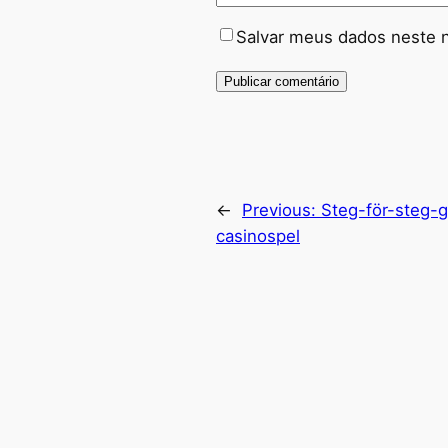
Salvar meus dados neste 
←
Previous:
Steg-för-steg-gu
casinospel