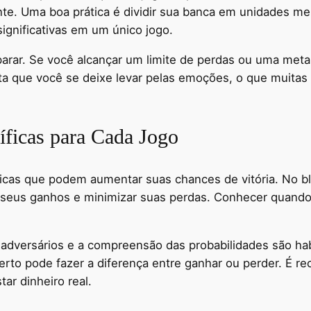
nte. Uma boa prática é dividir sua banca em unidades me
ignificativas em um único jogo.
arar. Se você alcançar um limite de perdas ou uma meta 
vita que você se deixe levar pelas emoções, o que muitas
íficas para Cada Jogo
nicas que podem aumentar suas chances de vitória. No bl
 seus ganhos e minimizar suas perdas. Conhecer quando pe
 adversários e a compreensão das probabilidades são hab
erto pode fazer a diferença entre ganhar ou perder. É r
ar dinheiro real.