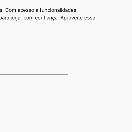
s. Com acesso a funcionalidades
para jogar com confiança. Aproveite essa