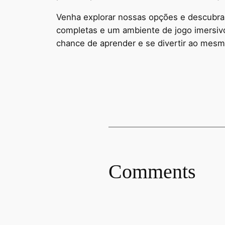
Venha explorar nossas opções e descubra
completas e um ambiente de jogo imersivo
chance de aprender e se divertir ao mes
Comments