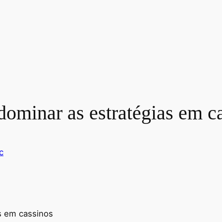
ominar as estratégias em c
c
s em cassinos