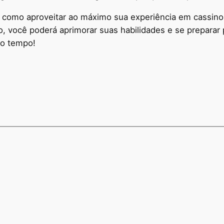
 como aproveitar ao máximo sua experiência em cassino
, você poderá aprimorar suas habilidades e se preparar 
mo tempo!