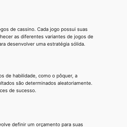
ogos de cassino. Cada jogo possui suas
hecer as diferentes variantes de jogos de
ra desenvolver uma estratégia sólida.
os de habilidade, como o pôquer, a
sultados são determinados aleatoriamente.
nces de sucesso.
volve definir um orçamento para suas