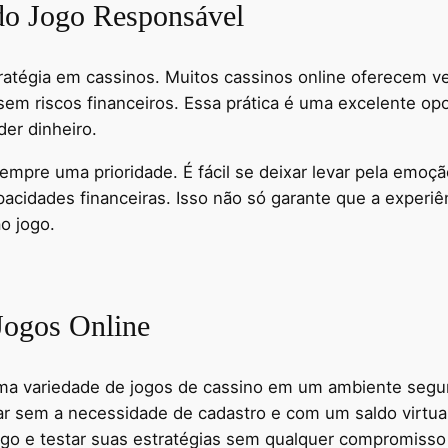
 do Jogo Responsável
stratégia em cassinos. Muitos cassinos online oferecem 
m riscos financeiros. Essa prática é uma excelente opo
er dinheiro.
empre uma prioridade. É fácil se deixar levar pela emoçã
apacidades financeiras. Isso não só garante que a exper
o jogo.
Jogos Online
ma variedade de jogos de cassino em um ambiente segu
 sem a necessidade de cadastro e com um saldo virtual
ogo e testar suas estratégias sem qualquer compromisso 