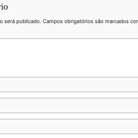
io
o será publicado.
Campos obrigatórios são marcados c