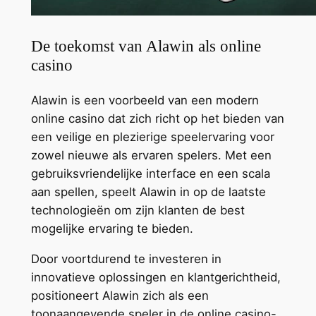
De toekomst van Alawin als online
casino
Alawin is een voorbeeld van een modern
online casino dat zich richt op het bieden van
een veilige en plezierige speelervaring voor
zowel nieuwe als ervaren spelers. Met een
gebruiksvriendelijke interface en een scala
aan spellen, speelt Alawin in op de laatste
technologieën om zijn klanten de best
mogelijke ervaring te bieden.
Door voortdurend te investeren in
innovatieve oplossingen en klantgerichtheid,
positioneert Alawin zich als een
toonaangevende speler in de online casino-