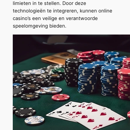
limieten in te stellen. Door deze
technologieën te integreren, kunnen online
casino’s een veilige en verantwoorde
speelomgeving bieden.