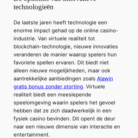
technologieën
De laatste jaren heeft technologie een
enorme impact gehad op de online casino-
industrie. Van virtuele realiteit tot
blockchain-technologie, nieuwe innovaties
veranderen de manier waarop spelers hun
favoriete spellen ervaren. Dit biedt niet
alleen nieuwe mogelijkheden, maar ook
aantrekkelijke aanbiedingen zoals
Alawin
gratis bonus zonder storting
. Virtuele
realiteit biedt een meeslepende
speelomgeving waarin spelers het gevoel
hebben dat ze zich daadwerkelijk in een
fysiek casino bevinden. Dit opent de deur
naar een nieuwe dimensie van interactie en
entertainment.