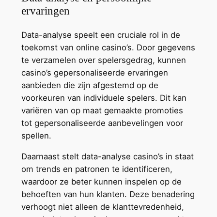
ervaringen
Data-analyse speelt een cruciale rol in de
toekomst van online casino’s. Door gegevens
te verzamelen over spelersgedrag, kunnen
casino’s gepersonaliseerde ervaringen
aanbieden die zijn afgestemd op de
voorkeuren van individuele spelers. Dit kan
variëren van op maat gemaakte promoties
tot gepersonaliseerde aanbevelingen voor
spellen.
Daarnaast stelt data-analyse casino’s in staat
om trends en patronen te identificeren,
waardoor ze beter kunnen inspelen op de
behoeften van hun klanten. Deze benadering
verhoogt niet alleen de klanttevredenheid,