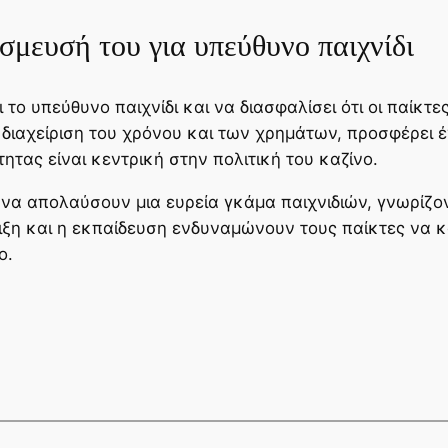
έσμευσή του για υπεύθυνο παιχνίδι
ι το υπεύθυνο παιχνίδι και να διασφαλίσει ότι οι παίκτ
διαχείριση του χρόνου και των χρημάτων, προσφέρει 
τας είναι κεντρική στην πολιτική του καζίνο.
ν να απολαύσουν μια ευρεία γκάμα παιχνιδιών, γνωρίζο
ιξη και η εκπαίδευση ενδυναμώνουν τους παίκτες να κ
ο.