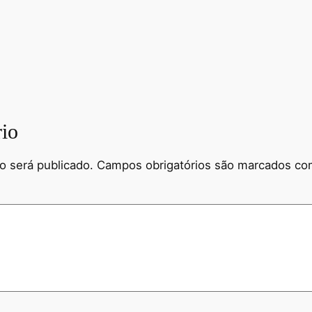
io
o será publicado.
Campos obrigatórios são marcados c