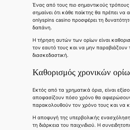
Ένας από τους πιο σημαντικούς τρόπους γ
σημαίνει ότι κάθε παίκτης θα πρέπει να 
onlyspins casino προσφέρει τη δυνατότη
δαπάνη.
Η τήρηση αυτών των ορίων είναι καθοριστ
τον εαυτό τους και να μην παραβιάζουν τ
διασκεδαστική.
Καθορισμός χρονικών ορίω
Εκτός από τα χρηματικά όρια, είναι εξίσο
αποφασίζουν πόσο χρόνο θα αφιερώσουν σ
παρακολουθούν τον χρόνο τους και να κ
Η αποφυγή της υπερβολικής ενασχόληση
τη διάρκεια του παιχνιδιού. Η συνειδητοπ