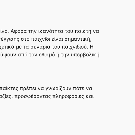
ζίνο. Αφορά την ικανότητα του παίκτη να
έγγισης στο παιχνίδι είναι σημαντική,
ετικά με τα σενάρια του παιχνιδιού. Η
ύψουν από τον εθισμό ή την υπερβολική
 παίκτες πρέπει να γνωρίζουν πότε να
 αξίες, προσφέροντας πληροφορίες και