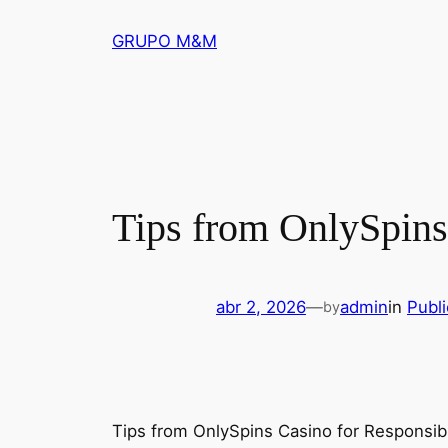
Pular
GRUPO M&M
para
o
conteúdo
Tips from OnlySpins
abr 2, 2026
—
admin
in
Publi
by
Tips from OnlySpins Casino for Responsib